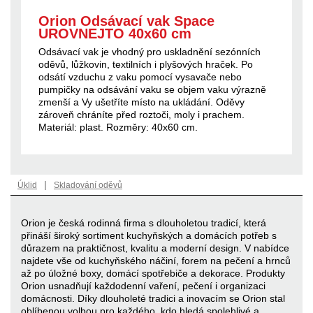
Orion Odsávací vak Space
UROVNEJTO 40x60 cm
Odsávací vak je vhodný pro uskladnění sezónních
oděvů, lůžkovin, textilních i plyšových hraček. Po
odsátí vzduchu z vaku pomocí vysavače nebo
pumpičky na odsávání vaku se objem vaku výrazně
zmenší a Vy ušetříte místo na ukládání. Oděvy
zároveň chráníte před roztoči, moly i prachem.
Materiál: plast. Rozměry: 40x60 cm.
|
Úklid
Skladování oděvů
Orion je česká rodinná firma s dlouholetou tradicí, která
přináší široký sortiment kuchyňských a domácích potřeb s
důrazem na praktičnost, kvalitu a moderní design. V nabídce
najdete vše od kuchyňského náčiní, forem na pečení a hrnců
až po úložné boxy, domácí spotřebiče a dekorace. Produkty
Orion usnadňují každodenní vaření, pečení i organizaci
domácnosti. Díky dlouholeté tradici a inovacím se Orion stal
oblíbenou volbou pro každého, kdo hledá spolehlivé a