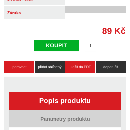
Záruka
89
Kč
KOUPIT
porovnat
přidat oblíbený
uložit do PDF
doporučit
Popis produktu
Parametry produktu