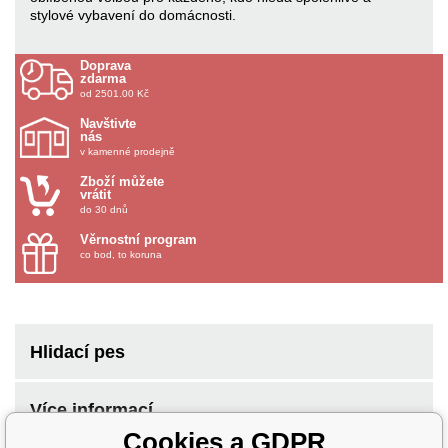
stylové vybavení do domácnosti.
Doprava
zdarma
od 2501.00 Kč
Navštivte
nás
v kamenné prodejně
Zboží můžete
vrátit
do 30 dnů
Věrnostní program
co bod, to koruna
Hlidací pes
Více informací
Cookies a GDPR