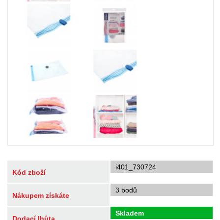
i401_730724
Kód zboží
3 bodů
Nákupem získáte
Skladem
Dodací lhůta