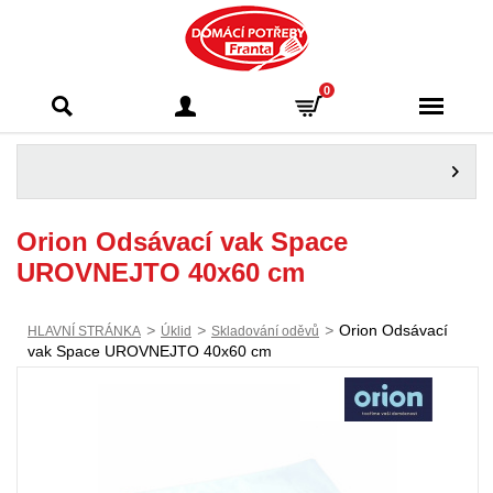
Domácí potřeby
0
Franta - Příbram
Orion Odsávací vak Space
UROVNEJTO 40x60 cm
>
>
>
Orion Odsávací
HLAVNÍ STRÁNKA
Úklid
Skladování oděvů
vak Space UROVNEJTO 40x60 cm