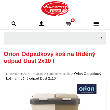
Domácí potřeby
0
Franta - Příbram
Orion Odpadkový koš na tříděný
odpad Dust 2x10 l
>
>
>
Orion Odpadkový
HLAVNÍ STRÁNKA
Úklid
Odpadkové koše
koš na tříděný odpad Dust 2x10 l