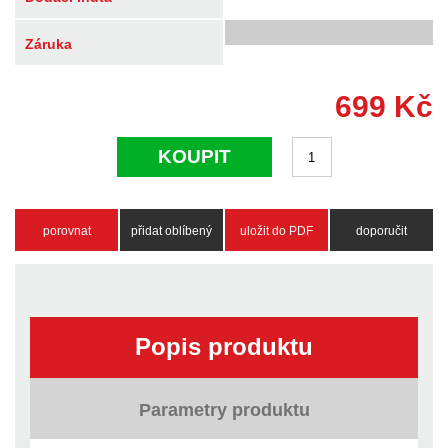
Záruka
699
Kč
KOUPIT
porovnat
přidat oblíbený
uložit do PDF
doporučit
Popis produktu
Parametry produktu