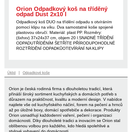
Orion Odpadkový koš na tříděný
odpad Dust 2x10 l
Odpadkový koš DUO na třídění odpadu s otvíráním
pomocí klipu na víku. Dva samostatné koše spojené
plastovou obručí. Materiál: plast PP. Rozměry:
(šxhxv) 37x24x37 cm, objem 20 l.SNADNÉ TŘÍDĚNÍ
ODPADUTŘÍDĚNÍM ŠETŘÍTE PŘÍRODUPOHODLNÉ
ROZTŘÍDĚNÍ ODPADKŮOTEVÍRÁNÍ NA KLIPY
|
Úklid
Odpadkové koše
Orion je česká rodinná firma s dlouholetou tradicí, která
přináší široký sortiment kuchyňských a domácích potřeb s
důrazem na praktičnost, kvalitu a moderní design. V nabídce
najdete vše od kuchyňského náčiní, forem na pečení a hrnců
až po úložné boxy, domácí spotřebiče a dekorace. Produkty
Orion usnadňují každodenní vaření, pečení i organizaci
domácnosti. Díky dlouholeté tradici a inovacím se Orion stal
oblíbenou volbou pro každého, kdo hledá spolehlivé a
stylové vybavení do domácnosti.