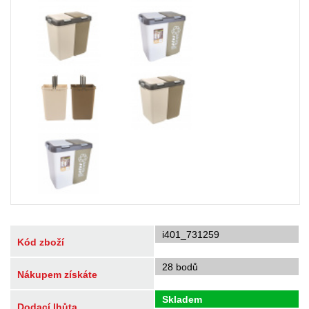
i401_731259
Kód zboží
28 bodů
Nákupem získáte
Skladem
Dodací lhůta