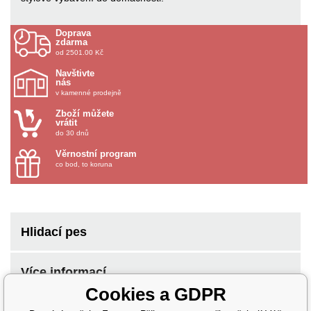
Doprava
zdarma
od 2501.00 Kč
Navštivte
nás
v kamenné prodejně
Zboží můžete
vrátit
do 30 dnů
Věrnostní program
co bod, to koruna
Hlidací pes
Více informací
Cookies a GDPR