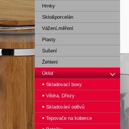
Hrnky
Sklo&porcelán
Vážení,měření
Plasty
Sušení
Žehlení
Úklid
Skladovací boxy
Vědra, Dřezy
Skladování oděvů
Tepovače na koberce