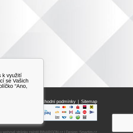
 k využití
cí se Vašich
olíčko "Ano,
Obchodní podmínky
|
Sitemap
u webové stránky
zajistil
BINARGON.cz
| Design:
Smartim.cz