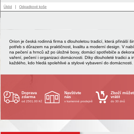
|
Úklid
Odpadkové koše
Orion je česká rodinná firma s dlouholetou tradicí, která přináší
potřeb s důrazem na praktičnost, kvalitu a moderní design. V na
na pečení a hrnců až po úložné boxy, domácí spotřebiče a dekor
vaření, pečení i organizaci domácnosti. Díky dlouholeté tradici a 
každého, kdo hledá spolehlivé a stylové vybavení do domácnosti.
Doprava
Navštivte
Zboží můžet
zdarma
nás
vrátit
od 2501.00 Kč
v kamenné prodejně
do 30 dnů