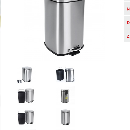
N
D
Z