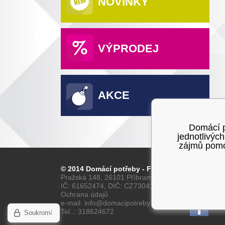
NOVINKY
VÝPRODEJ
AKCE
Domácí po
jednotlivýc
zájmů pomoc
© 2014 Domácí potřeby - Franta
Pražská 148, 26101 Příbram
IČ: 61652474, DIČ: CZ7304160028
Ochrana údajů
e-mail: info@domacipotreby-franta.cz
Tel..: 318624672
Soukromí