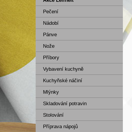
Akce Leifheit
Pečení
Nádobí
Pánve
Nože
Příbory
Vybavení kuchyně
Kuchyňské náčiní
Mlýnky
Skladování potravin
Stolování
Příprava nápojů