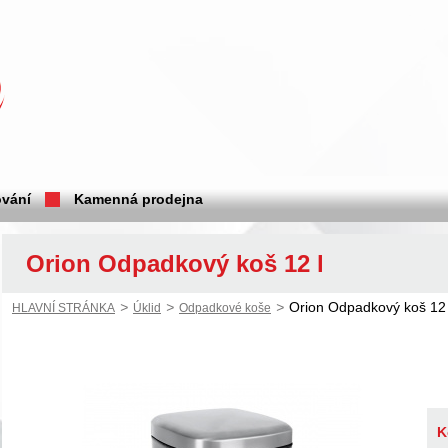
vání
Kamenná prodejna
Orion Odpadkový koš 12 l
>
>
>
Orion Odpadkový koš 12 
HLAVNÍ STRÁNKA
Úklid
Odpadkové koše
K