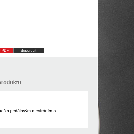
do PDF
doporučit
produktu
koš s pedálovým otevíráním a