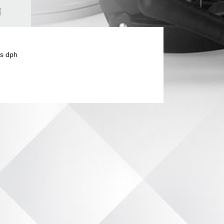
í
s dph