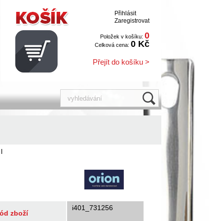
Přihlásit
Zaregistrovat
0
Položek v košíku:
0 Kč
Celková cena:
Přejít do košíku >
l
i401_731256
ód zboží