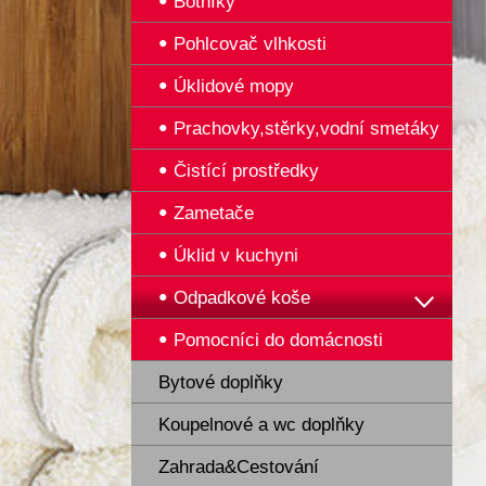
Botníky
Pohlcovač vlhkosti
Úklidové mopy
Prachovky,stěrky,vodní smetáky
Čistící prostředky
Zametače
Úklid v kuchyni
Odpadkové koše
Pomocníci do domácnosti
Bytové doplňky
Koupelnové a wc doplňky
Zahrada&Cestování