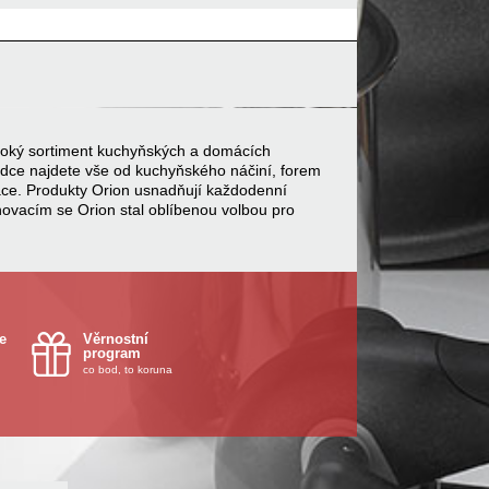
 široký sortiment kuchyňských a domácích
bídce najdete vše od kuchyňského náčiní, forem
ace. Produkty Orion usnadňují každodenní
inovacím se Orion stal oblíbenou volbou pro
e
Věrnostní
program
co bod, to koruna