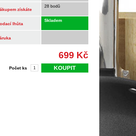
28 bodů
ákupem získáte
Skladem
odací lhůta
áruka
699
Kč
KOUPIT
Počet ks