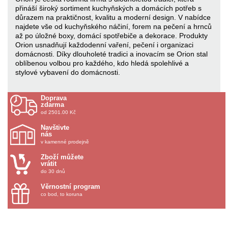
přináší široký sortiment kuchyňských a domácích potřeb s
důrazem na praktičnost, kvalitu a moderní design. V nabídce
najdete vše od kuchyňského náčiní, forem na pečení a hrnců
až po úložné boxy, domácí spotřebiče a dekorace. Produkty
Orion usnadňují každodenní vaření, pečení i organizaci
domácnosti. Díky dlouholeté tradici a inovacím se Orion stal
oblíbenou volbou pro každého, kdo hledá spolehlivé a
stylové vybavení do domácnosti.
Doprava
zdarma
od 2501.00 Kč
Navštivte
nás
v kamenné prodejně
Zboží můžete
vrátit
do 30 dnů
Věrnostní program
co bod, to koruna