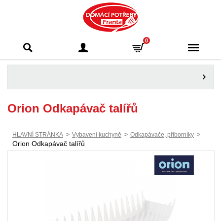
Domácí potřeby
0
Franta - Příbram
Orion Odkapávač talířů
>
>
>
HLAVNÍ STRÁNKA
Vybavení kuchyně
Odkapávače, příborníky
Orion Odkapávač talířů