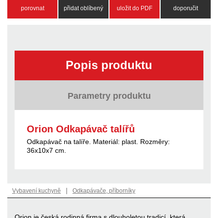
porovnat
přidat oblíbený
uložit do PDF
doporučit
Popis produktu
Parametry produktu
Orion Odkapávač talířů
Odkapávač na talíře. Materiál: plast. Rozměry:
36x10x7 cm.
|
Vybavení kuchyně
Odkapávače, příborníky
Orion je česká rodinná firma s dlouholetou tradicí, která