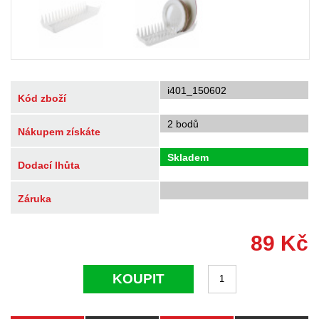
i401_150602
Kód zboží
2 bodů
Nákupem získáte
Skladem
Dodací lhůta
Záruka
89
Kč
KOUPIT