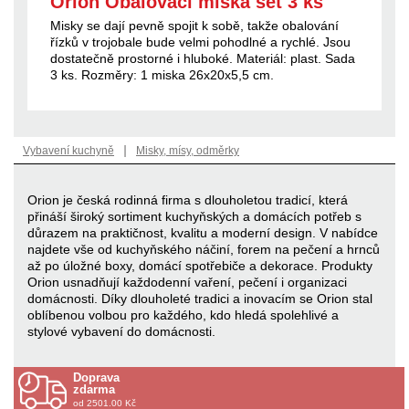
Orion Obalovací miska set 3 ks
Misky se dají pevně spojit k sobě, takže obalování
řízků v trojobale bude velmi pohodlné a rychlé. Jsou
dostatečně prostorné i hluboké. Materiál: plast. Sada
3 ks. Rozměry: 1 miska 26x20x5,5 cm.
|
Vybavení kuchyně
Misky, mísy, odměrky
Orion je česká rodinná firma s dlouholetou tradicí, která
přináší široký sortiment kuchyňských a domácích potřeb s
důrazem na praktičnost, kvalitu a moderní design. V nabídce
najdete vše od kuchyňského náčiní, forem na pečení a hrnců
až po úložné boxy, domácí spotřebiče a dekorace. Produkty
Orion usnadňují každodenní vaření, pečení i organizaci
domácnosti. Díky dlouholeté tradici a inovacím se Orion stal
oblíbenou volbou pro každého, kdo hledá spolehlivé a
stylové vybavení do domácnosti.
Doprava
zdarma
od 2501.00 Kč