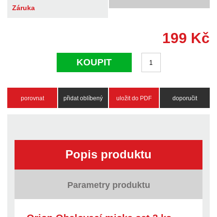
Záruka
199
Kč
KOUPIT
porovnat
přidat oblíbený
uložit do PDF
doporučit
Popis produktu
Parametry produktu