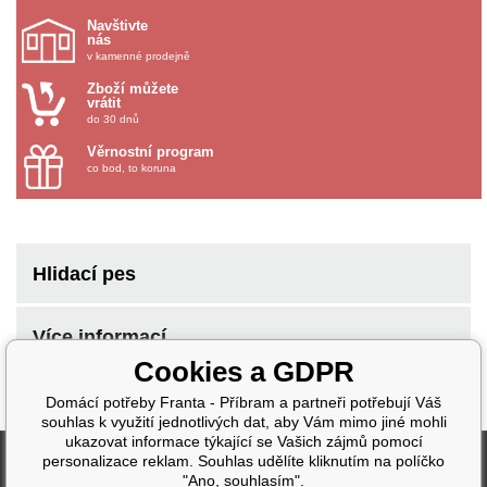
Navštivte
nás
v kamenné prodejně
Zboží můžete
vrátit
do 30 dnů
Věrnostní program
co bod, to koruna
Hlidací pes
Více informací
Cookies a GDPR
Domácí potřeby Franta - Příbram a partneři potřebují Váš
souhlas k využití jednotlivých dat, aby Vám mimo jiné mohli
ukazovat informace týkající se Vašich zájmů pomocí
Fakturační údaje
personalizace reklam. Souhlas udělíte kliknutím na políčko
"Ano, souhlasím".