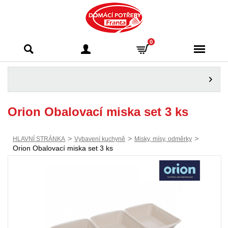
Domácí potřeby
0
Franta - Příbram
Orion Obalovací miska set 3 ks
>
>
>
HLAVNÍ STRÁNKA
Vybavení kuchyně
Misky, mísy, odměrky
Orion Obalovací miska set 3 ks