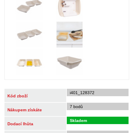
i401_128372
Kód zboží
7 bodů
Nákupem získáte
Skladem
Dodací lhůta