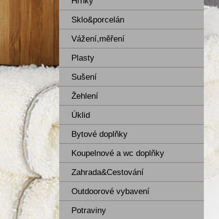
Hrnky
Sklo&porcelán
Vážení,měření
Plasty
Sušení
Žehlení
Úklid
Bytové doplňky
Koupelnové a wc doplňky
Zahrada&Cestování
Outdoorové vybavení
Potraviny