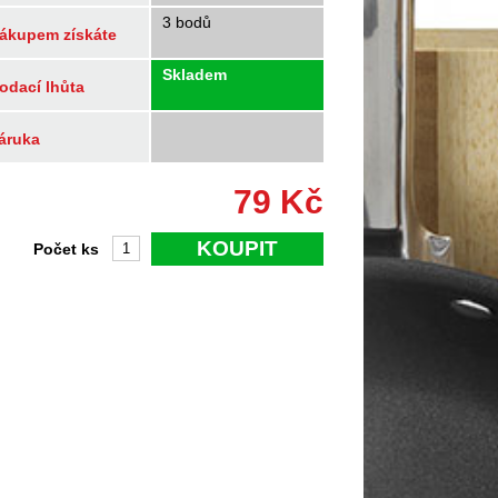
3 bodů
ákupem získáte
Skladem
odací lhůta
áruka
79
Kč
KOUPIT
Počet ks