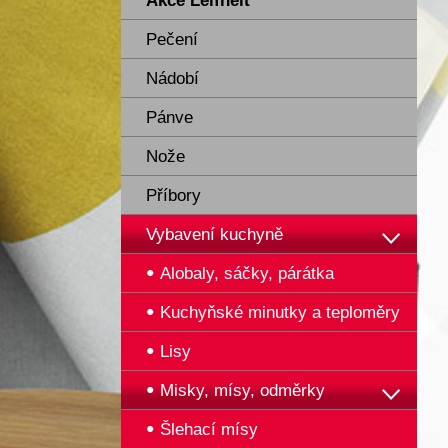
Akce Leifheit
Pečení
Nádobí
Pánve
Nože
Příbory
Vybavení kuchyně
Alobaly, sáčky, párátka
Kuchyňské minutky a teploměry
Lisy
Misky, mísy, odměrky
Šlehací mísy