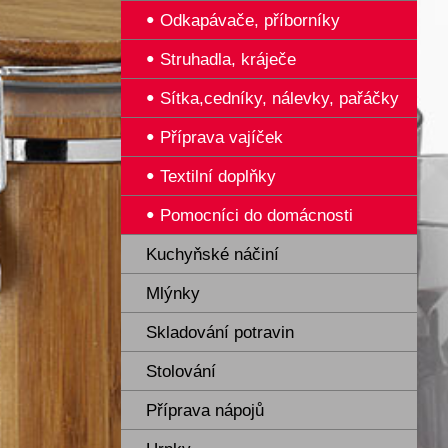
Odkapávače, příborníky
Struhadla, kráječe
Sítka,cedníky, nálevky, pařáčky
Příprava vajíček
Textilní doplňky
Pomocníci do domácnosti
Kuchyňské náčiní
Mlýnky
Skladování potravin
Stolování
Příprava nápojů