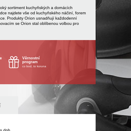
 široký sortiment kuchyňských a domácích
bídce najdete vše od kuchyňského náčiní, forem
ace. Produkty Orion usnadňují každodenní
inovacím se Orion stal oblíbenou volbou pro
e
Věrnostní
program
co bod, to koruna
í
s dph