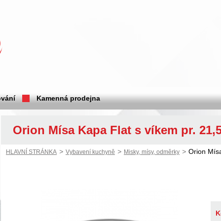
vání
Kamenná prodejna
Orion Mísa Kapa Flat s víkem pr. 21,
>
>
>
Orion Mísa
HLAVNÍ STRÁNKA
Vybavení kuchyně
Misky, mísy, odměrky
K