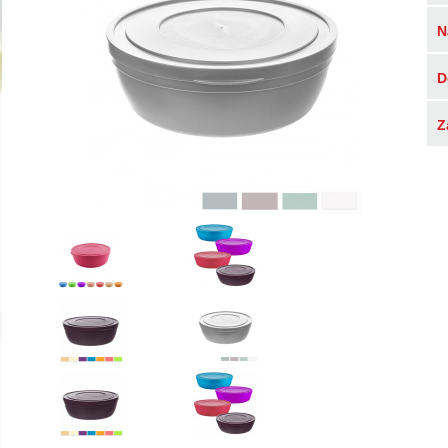
N
D
Z