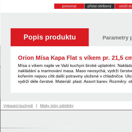
porovnat
přidat oblíbený
uložit 
Popis produktu
Parametry 
Orion Mísa Kapa Flat s víkem pr. 21,5 c
Mísa s víkem najde ve Vaší kuchyni široké uplatnění. Nakláda
nakládání a marinování masa. Maso neosychá, vydrží čerstvé,
kořením nejsou cítit další potraviny uložené v chladničce. Ulož
vydrží déle čerstvé. Materiál: plast. Assort barev. Rozměry: ob
|
Vybavení kuchyně
Misky, mísy, odměrky