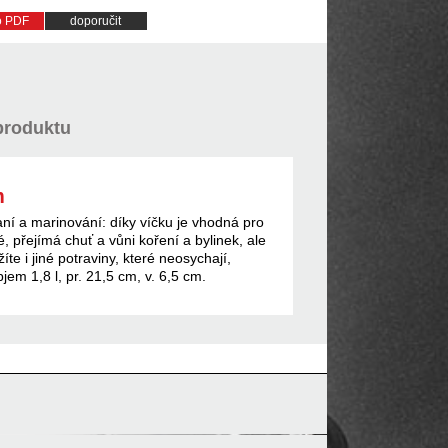
do PDF
doporučit
produktu
m
ní a marinování: díky víčku je vhodná pro
 přejímá chuť a vůni koření a bylinek, ale
íte i jiné potraviny, které neosychají,
jem 1,8 l, pr. 21,5 cm, v. 6,5 cm.