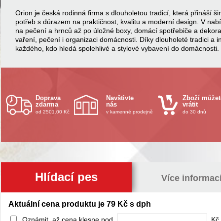
Orion je česká rodinná firma s dlouholetou tradicí, která přináší
potřeb s důrazem na praktičnost, kvalitu a moderní design. V na
na pečení a hrnců až po úložné boxy, domácí spotřebiče a dekor
vaření, pečení i organizaci domácnosti. Díky dlouholeté tradici a 
každého, kdo hledá spolehlivé a stylové vybavení do domácnosti.
Doprava
Navštivte
Zboží můžet
zdarma
nás
vrátit
od 2501.00 Kč
v kamenné prodejně
do 30 dnů
Hlídací pes
Více informac
Aktuální cena produktu je 79 Kč s dph
Oznámit, až cena klesne pod
Kč 