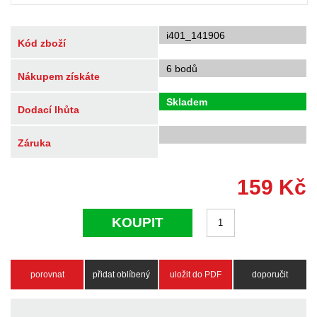
i401_141906
Kód zboží
6 bodů
Nákupem získáte
Skladem
Dodací lhůta
Záruka
159
Kč
KOUPIT
porovnat
přidat oblíbený
uložit do PDF
doporučit