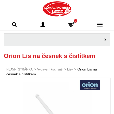
Domácí potřeby
0
Franta - Příbram
Orion Lis na česnek s čistítkem
>
>
>
Orion Lis na
HLAVNÍ STRÁNKA
Vybavení kuchyně
Lisy
česnek s čistítkem