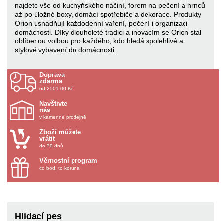
najdete vše od kuchyňského náčiní, forem na pečení a hrnců
až po úložné boxy, domácí spotřebiče a dekorace. Produkty
Orion usnadňují každodenní vaření, pečení i organizaci
domácnosti. Díky dlouholeté tradici a inovacím se Orion stal
oblíbenou volbou pro každého, kdo hledá spolehlivé a
stylové vybavení do domácnosti.
Doprava
zdarma
od 2501.00 Kč
Navštivte
nás
v kamenné prodejně
Zboží můžete
vrátit
do 30 dnů
Věrnostní program
co bod, to koruna
Hlidací pes