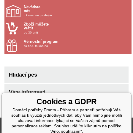
Navštivte
nás
v kamenné prodejně
Zboží můžete
vrátit
do 30 dnů
Věrnostní program
co bod, to koruna
Hlidací pes
Více informací
Cookies a GDPR
Domácí potřeby Franta - Příbram a partneři potřebují Váš
souhlas k využití jednotlivých dat, aby Vám mimo jiné mohli
ukazovat informace týkající se Vašich zájmů pomocí
Fakturační údaje
personalizace reklam. Souhlas udělíte kliknutím na políčko
"Ano, souhlasím".