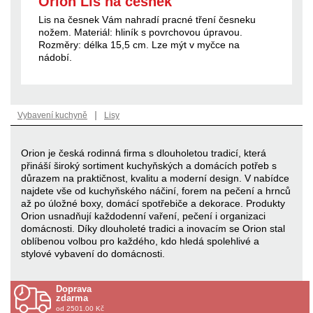
Orion Lis na česnek
Lis na česnek Vám nahradí pracné tření česneku
nožem. Materiál: hliník s povrchovou úpravou.
Rozměry: délka 15,5 cm. Lze mýt v myčce na
nádobí.
|
Vybavení kuchyně
Lisy
Orion je česká rodinná firma s dlouholetou tradicí, která
přináší široký sortiment kuchyňských a domácích potřeb s
důrazem na praktičnost, kvalitu a moderní design. V nabídce
najdete vše od kuchyňského náčiní, forem na pečení a hrnců
až po úložné boxy, domácí spotřebiče a dekorace. Produkty
Orion usnadňují každodenní vaření, pečení i organizaci
domácnosti. Díky dlouholeté tradici a inovacím se Orion stal
oblíbenou volbou pro každého, kdo hledá spolehlivé a
stylové vybavení do domácnosti.
Doprava
zdarma
od 2501.00 Kč