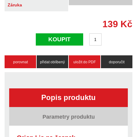
Záruka
139
Kč
KOUPIT
porovnat
přidat oblíbený
uložit do PDF
doporučit
Popis produktu
Parametry produktu