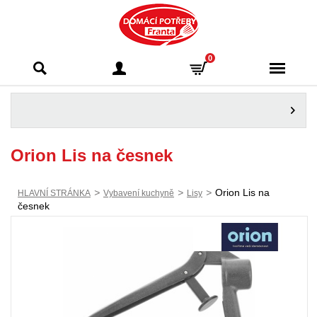
Domácí potřeby
0
Franta - Příbram
Orion Lis na česnek
>
>
>
Orion Lis na
HLAVNÍ STRÁNKA
Vybavení kuchyně
Lisy
česnek