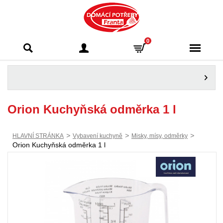
Domácí potřeby
0
Franta - Příbram
Orion Kuchyňská odměrka 1 l
>
>
>
HLAVNÍ STRÁNKA
Vybavení kuchyně
Misky, mísy, odměrky
Orion Kuchyňská odměrka 1 l