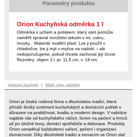
Parametry produktu
Orion Kuchyňská odměrka 1 l
Odměrka s uchem a potiskem, který vám pomůže
naměřit správné množství tekutin v ml, cukru,
mouky... Materiál: kvalitní plast. Lze ji použít v
chladničce, lze ji mýt v myčce na nádobí – ale
nedoporučujeme, pokud chcete zachovat její čirost.
Rozměry: objem 1 l, pr. 11,5 cm, v. 14 cm.
|
Vybavení kuchyně
Misky, mísy, odměrky
Orion je česká rodinná firma s dlouholetou tradicí, která
přináší široký sortiment kuchyňských a domácích potřeb s
důrazem na praktičnost, kvalitu a moderní design. V nabídce
najdete vše od kuchyňského náčiní, forem na pečení a hrnců
až po úložné boxy, domácí spotřebiče a dekorace. Produkty
Orion usnadňují každodenní vaření, pečení i organizaci
domácnosti. Díky dlouholeté tradici a inovacím se Orion stal