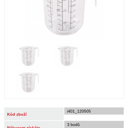
i401_120505
Kód zboží
3 bodů
Nákupem získáte