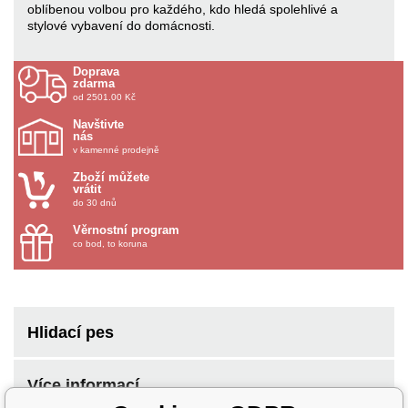
oblíbenou volbou pro každého, kdo hledá spolehlivé a
stylové vybavení do domácnosti.
Doprava
zdarma
od 2501.00 Kč
Navštivte
nás
v kamenné prodejně
Zboží můžete
vrátit
do 30 dnů
Věrnostní program
co bod, to koruna
Hlidací pes
Více informací