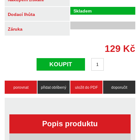
Skladem
Dodací lhůta
Záruka
129
Kč
KOUPIT
porovnat
přidat oblíbený
uložit do PDF
doporučit
Popis produktu