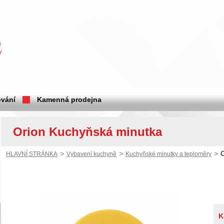
vání
Kamenná prodejna
Orion Kuchyňská minutka
>
>
>
HLAVNÍ STRÁNKA
Vybavení kuchyně
Kuchyňské minutky a teploměry
K