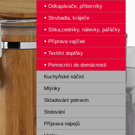
Odkapávače, příborníky
Struhadla, kráječe
Sítka,cedníky, nálevky, pařáčky
Příprava vajíček
Textilní doplňky
Pomocníci do domácnosti
Kuchyňské náčiní
Mlýnky
Skladování potravin
Stolování
Příprava nápojů