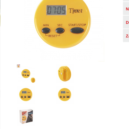
N
D
Z