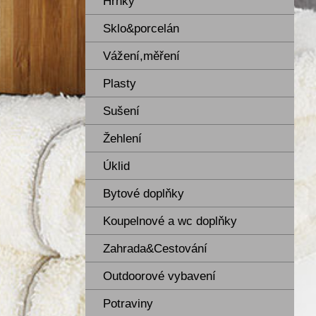
Hrnky
Sklo&porcelán
Vážení,měření
Plasty
Sušení
Žehlení
Úklid
Bytové doplňky
Koupelnové a wc doplňky
Zahrada&Cestování
Outdoorové vybavení
Potraviny