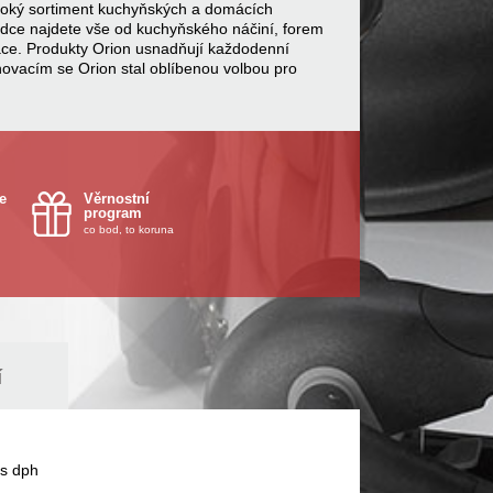
 široký sortiment kuchyňských a domácích
bídce najdete vše od kuchyňského náčiní, forem
ace. Produkty Orion usnadňují každodenní
inovacím se Orion stal oblíbenou volbou pro
e
Věrnostní
program
co bod, to koruna
í
s dph