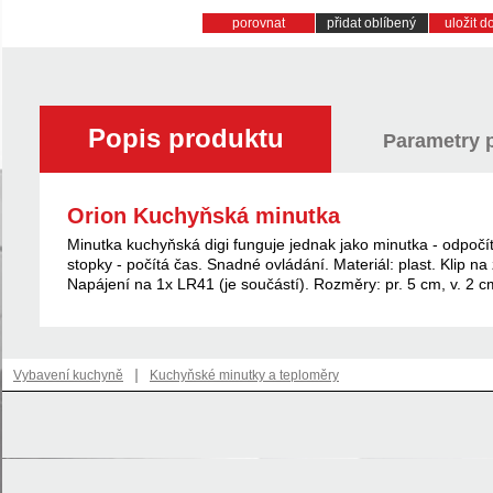
porovnat
přidat oblíbený
uložit 
Popis produktu
Parametry 
Orion Kuchyňská minutka
Minutka kuchyňská digi funguje jednak jako minutka - odpočí
stopky - počítá čas. Snadné ovládání. Materiál: plast. Klip n
Napájení na 1x LR41 (je součástí). Rozměry: pr. 5 cm, v. 2 c
|
Vybavení kuchyně
Kuchyňské minutky a teploměry