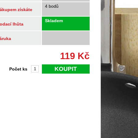
4 bodů
ákupem získáte
Skladem
odací lhůta
áruka
119
Kč
KOUPIT
Počet ks