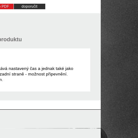
do PDF
doporučit
produktu
tává nastavený čas a jednak také jako
a zadní straně - možnost připevnění.
m.