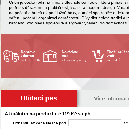
Orion je česká rodinná firma s dlouholetou tradicí, která přináší
potřeb s důrazem na praktičnost, kvalitu a moderní design. V na
na pečení a hrnců až po úložné boxy, domácí spotřebiče a dekor
vaření, pečení i organizaci domácnosti. Díky dlouholeté tradici a 
každého, kdo hledá spolehlivé a stylové vybavení do domácnosti.
Doprava
Navštivte
Zboží můžet
zdarma
nás
vrátit
od 2501.00 Kč
v kamenné prodejně
do 30 dnů
Hlídací pes
Více informac
Aktuální cena produktu je 119 Kč s dph
Oznámit, až cena klesne pod
Kč 