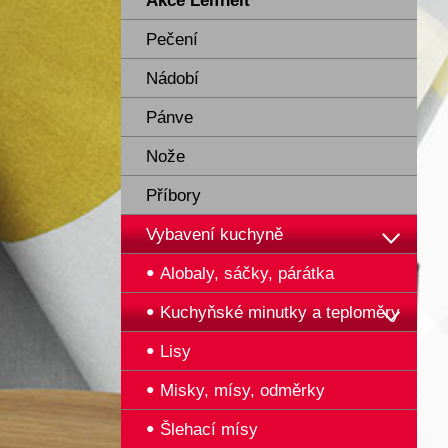
Akce Leifheit
Pečení
Nádobí
Pánve
Nože
Příbory
Vybavení kuchyně
Alobaly, sáčky, párátka
Kuchyňské minutky a teploměry
Lisy
Misky, mísy, odměrky
Šlehací mísy