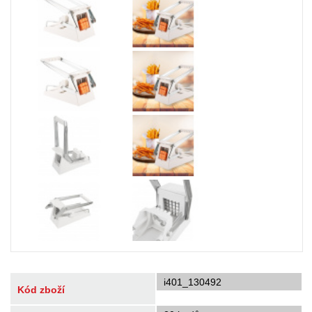
i401_130492
Kód zboží