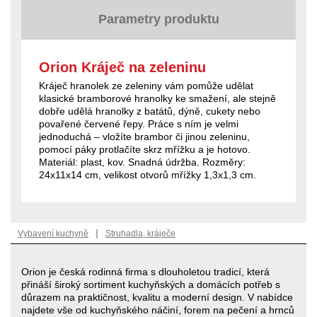
Parametry produktu
Orion Kráječ na zeleninu
Kráječ hranolek ze zeleniny vám pomůže udělat
klasické bramborové hranolky ke smažení, ale stejně
dobře udělá hranolky z batátů, dýně, cukety nebo
povařené červené řepy. Práce s ním je velmi
jednoduchá – vložíte brambor či jinou zeleninu,
pomocí páky protlačíte skrz mřížku a je hotovo.
Materiál: plast, kov. Snadná údržba. Rozměry:
24x11x14 cm, velikost otvorů mřížky 1,3x1,3 cm.
|
Vybavení kuchyně
Struhadla, kráječe
Orion je česká rodinná firma s dlouholetou tradicí, která
přináší široký sortiment kuchyňských a domácích potřeb s
důrazem na praktičnost, kvalitu a moderní design. V nabídce
najdete vše od kuchyňského náčiní, forem na pečení a hrnců