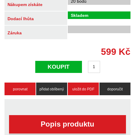
20 bodů
Nákupem získáte
Skladem
Dodací lhůta
Záruka
599
Kč
KOUPIT
porovnat
přidat oblíbený
uložit do PDF
doporučit
Popis produktu