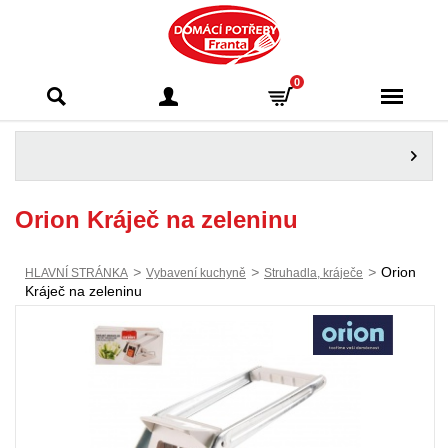
Domácí potřeby
0
Franta - Příbram
Orion Kráječ na zeleninu
>
>
>
Orion
HLAVNÍ STRÁNKA
Vybavení kuchyně
Struhadla, kráječe
Kráječ na zeleninu