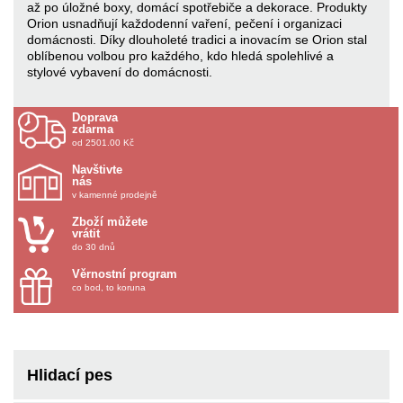
až po úložné boxy, domácí spotřebiče a dekorace. Produkty
Orion usnadňují každodenní vaření, pečení i organizaci
domácnosti. Díky dlouholeté tradici a inovacím se Orion stal
oblíbenou volbou pro každého, kdo hledá spolehlivé a
stylové vybavení do domácnosti.
Doprava
zdarma
od 2501.00 Kč
Navštivte
nás
v kamenné prodejně
Zboží můžete
vrátit
do 30 dnů
Věrnostní program
co bod, to koruna
Hlidací pes