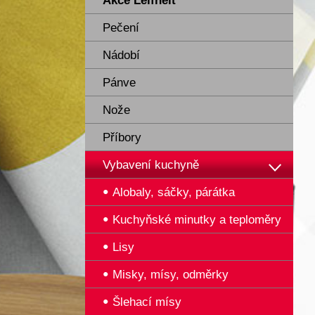
Akce Leifheit
Pečení
Nádobí
Pánve
Nože
Příbory
Vybavení kuchyně
Alobaly, sáčky, párátka
Kuchyňské minutky a teploměry
Lisy
Misky, mísy, odměrky
Šlehací mísy