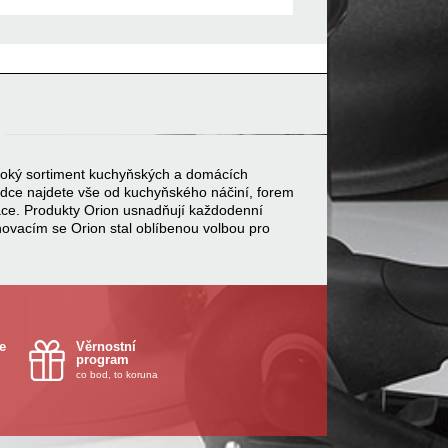
 široký sortiment kuchyňských a domácích
bídce najdete vše od kuchyňského náčiní, forem
ace. Produkty Orion usnadňují každodenní
inovacím se Orion stal oblíbenou volbou pro
e
Věrnostní
program
co bod, to koruna