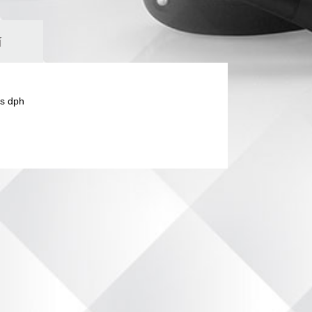
í
s dph