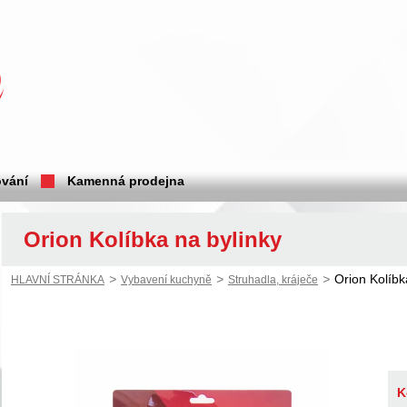
vání
Kamenná prodejna
Orion Kolíbka na bylinky
>
>
>
Orion Kolíbk
HLAVNÍ STRÁNKA
Vybavení kuchyně
Struhadla, kráječe
K