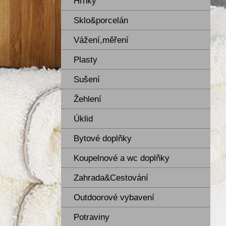
Hrnky
Sklo&porcelán
Vážení,měření
Plasty
Sušení
Žehlení
Úklid
Bytové doplňky
Koupelnové a wc doplňky
Zahrada&Cestování
Outdoorové vybavení
Potraviny