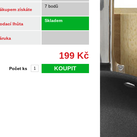
7 bodů
ákupem získáte
Skladem
odací lhůta
áruka
199
Kč
KOUPIT
Počet ks