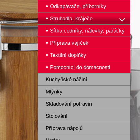
Odkapávače, příborníky
Struhadla, kráječe
Sítka,cedníky, nálevky, pařáčky
Příprava vajíček
Textilní doplňky
Pomocníci do domácnosti
Kuchyňské náčiní
Mlýnky
Skladování potravin
Stolování
Příprava nápojů