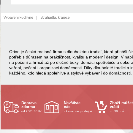
|
Vybavení kuchyně
Struhadla, kráječe
Orion je česká rodinná firma s dlouholetou tradicí, která přináší
potřeb s důrazem na praktičnost, kvalitu a moderní design. V na
na pečení a hrnců až po úložné boxy, domácí spotřebiče a dekor
vaření, pečení i organizaci domácnosti. Díky dlouholeté tradici a 
každého, kdo hledá spolehlivé a stylové vybavení do domácnosti.
Doprava
Navštivte
Zboží můžet
zdarma
nás
vrátit
od 2501.00 Kč
v kamenné prodejně
do 30 dnů