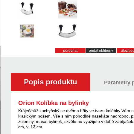
porovnat
přidat oblíbený
uložit 
Popis produktu
Parametry 
Orion Kolíbka na bylinky
Kráječ/nůž kuchyňský se dvěma břity ve tvaru kolébky Vám nab
klasickým nožem. Vše s ním pohodlně nasekáte nadrobno, pro
zeleniny, masa, bylinek, skvěle ho využijete v době zabíjaček.
cm, v. 12 cm.