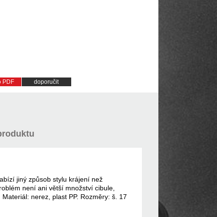
do PDF
doporučit
produktu
ízí jiný způsob stylu krájení než
blém není ani větší množství cibule,
 Materiál: nerez, plast PP. Rozměry: š. 17