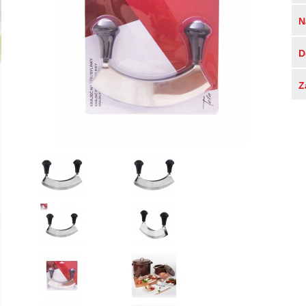
N
D
Z