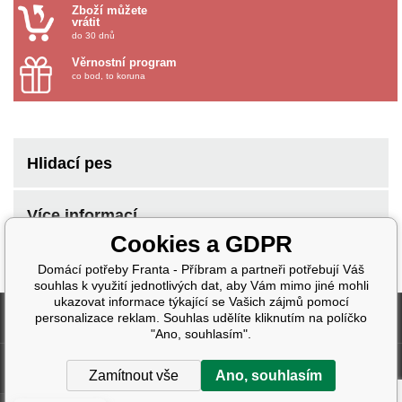
Zboží můžete
vrátit
do 30 dnů
Věrnostní program
co bod, to koruna
Hlidací pes
Více informací
Cookies a GDPR
Domácí potřeby Franta - Příbram a partneři potřebují Váš
souhlas k využití jednotlivých dat, aby Vám mimo jiné mohli
ukazovat informace týkající se Vašich zájmů pomocí
Fakturační údaje
personalizace reklam. Souhlas udělíte kliknutím na políčko
"Ano, souhlasím".
Další informace
Zamítnout vše
Ano, souhlasím