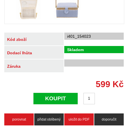
i401_154023
Kód zboží
Skladem
Dodací lhůta
Záruka
599
Kč
KOUPIT
porovnat
přidat oblíbený
uložit do PDF
doporučit