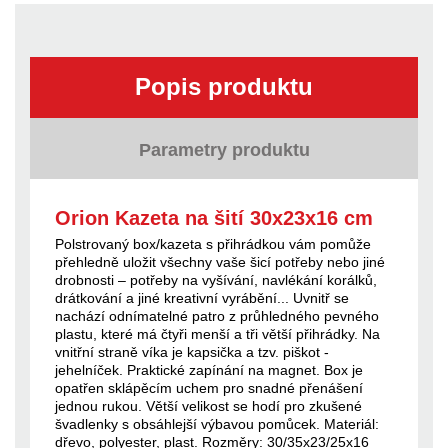
Popis produktu
Parametry produktu
Orion Kazeta na šití 30x23x16 cm
Polstrovaný box/kazeta s přihrádkou vám pomůže
přehledně uložit všechny vaše šicí potřeby nebo jiné
drobnosti – potřeby na vyšívání, navlékání korálků,
drátkování a jiné kreativní vyrábění... Uvnitř se
nachází odnímatelné patro z průhledného pevného
plastu, které má čtyři menší a tři větší přihrádky. Na
vnitřní straně víka je kapsička a tzv. piškot -
jehelníček. Praktické zapínání na magnet. Box je
opatřen sklápěcím uchem pro snadné přenášení
jednou rukou. Větší velikost se hodí pro zkušené
švadlenky s obsáhlejší výbavou pomůcek. Materiál:
dřevo, polyester, plast. Rozměry: 30/35x23/25x16