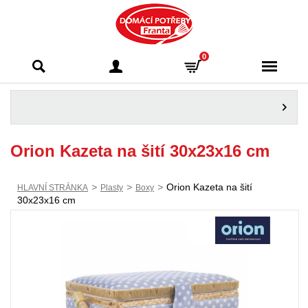
Domácí potřeby
0
Franta - Příbram
Orion Kazeta na šití 30x23x16 cm
>
>
>
Orion Kazeta na šití
HLAVNÍ STRÁNKA
Plasty
Boxy
30x23x16 cm