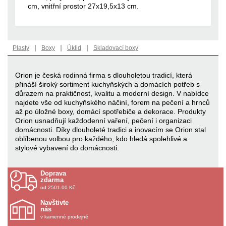
cm, vnitřní prostor 27x19,5x13 cm.
|
|
|
Plasty
Boxy
Úklid
Skladovací boxy
Orion je česká rodinná firma s dlouholetou tradicí, která
přináší široký sortiment kuchyňských a domácích potřeb s
důrazem na praktičnost, kvalitu a moderní design. V nabídce
najdete vše od kuchyňského náčiní, forem na pečení a hrnců
až po úložné boxy, domácí spotřebiče a dekorace. Produkty
Orion usnadňují každodenní vaření, pečení i organizaci
domácnosti. Díky dlouholeté tradici a inovacím se Orion stal
oblíbenou volbou pro každého, kdo hledá spolehlivé a
stylové vybavení do domácnosti.
Doprava
zdarma
od 2501.00 Kč
Navštivte
nás
v kamenné prodejně