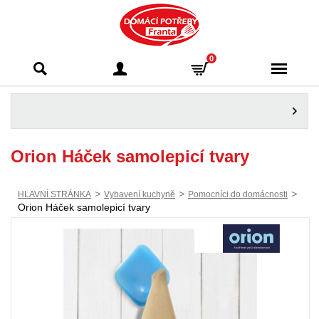
Domácí potřeby
0
Franta - Příbram
Orion Háček samolepicí tvary
>
>
>
HLAVNÍ STRÁNKA
Vybavení kuchyně
Pomocníci do domácnosti
Orion Háček samolepicí tvary