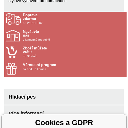
stylové vybavení do domácnosti.
Doprava
zdarma
od 2501.00 Kč
Navštivte
nás
v kamenné prodejně
Zboží můžete
vrátit
do 30 dnů
Věrnostní program
co bod, to koruna
Hlidací pes
Více informací
Cookies a GDPR