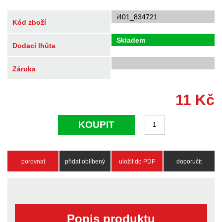
i401_834721
Kód zboží
Skladem
Dodací lhůta
Záruka
11
Kč
KOUPIT
porovnat
přidat oblíbený
uložit do PDF
doporučit
Popis produktu