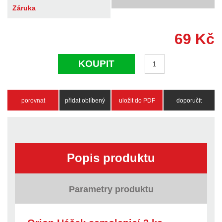
Záruka
69
Kč
KOUPIT
porovnat
přidat oblíbený
uložit do PDF
doporučit
Popis produktu
Parametry produktu