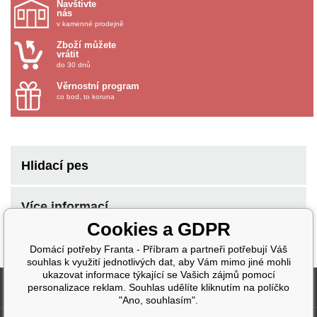
Navštivte
nás
v kamenné prodejně
Zboží můžete
vrátit
do 30 dnů
Věrnostní program
co bod, to koruna
Hlidací pes
Více informací
Cookies a GDPR
Domácí potřeby Franta - Příbram a partneři potřebují Váš
souhlas k využití jednotlivých dat, aby Vám mimo jiné mohli
ukazovat informace týkající se Vašich zájmů pomocí
Fakturační údaje
personalizace reklam. Souhlas udělíte kliknutím na políčko
"Ano, souhlasím".