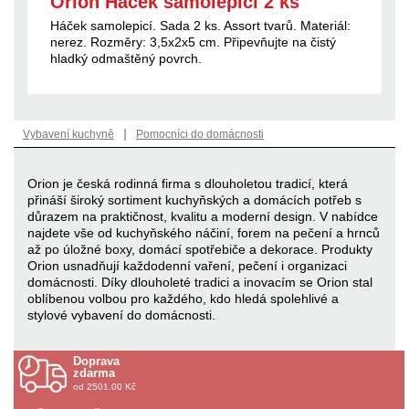
Orion Háček samolepicí 2 ks
Háček samolepicí. Sada 2 ks. Assort tvarů. Materiál:
nerez. Rozměry: 3,5x2x5 cm. Připevňujte na čistý
hladký odmaštěný povrch.
|
Vybavení kuchyně
Pomocníci do domácnosti
Orion je česká rodinná firma s dlouholetou tradicí, která
přináší široký sortiment kuchyňských a domácích potřeb s
důrazem na praktičnost, kvalitu a moderní design. V nabídce
najdete vše od kuchyňského náčiní, forem na pečení a hrnců
až po úložné boxy, domácí spotřebiče a dekorace. Produkty
Orion usnadňují každodenní vaření, pečení i organizaci
domácnosti. Díky dlouholeté tradici a inovacím se Orion stal
oblíbenou volbou pro každého, kdo hledá spolehlivé a
stylové vybavení do domácnosti.
Doprava
zdarma
od 2501.00 Kč