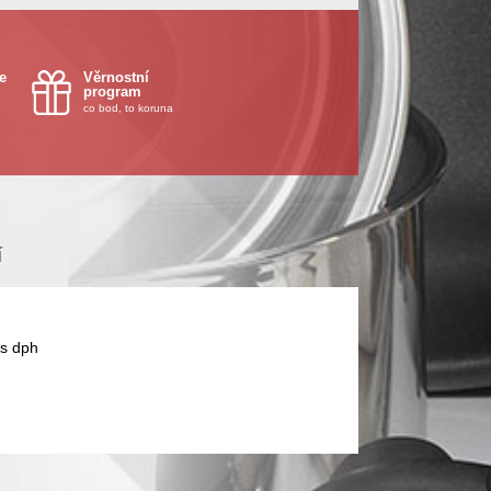
e
Věrnostní
program
co bod, to koruna
í
s dph