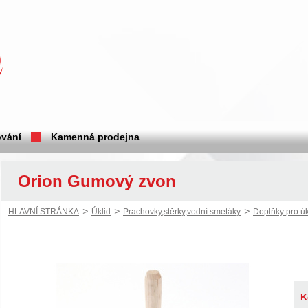
vání
Kamenná prodejna
Orion Gumový zvon
>
>
>
HLAVNÍ STRÁNKA
Úklid
Prachovky,stěrky,vodní smetáky
Doplňky pro úk
K