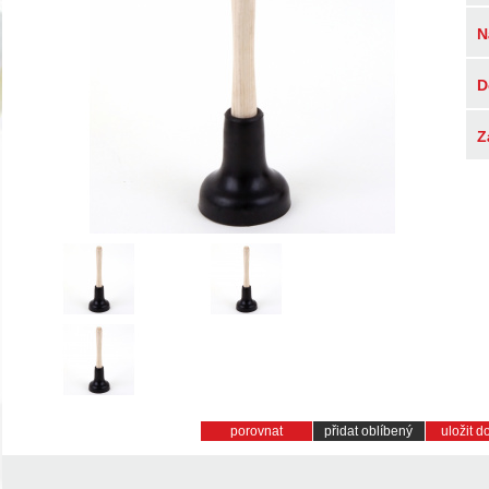
N
D
Z
porovnat
přidat oblíbený
uložit 