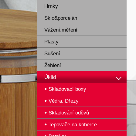
Hrnky
Sklo&porcelán
Vážení,měření
Plasty
Sušení
Žehlení
Úklid
Skladovací boxy
Vědra, Dřezy
Skladování oděvů
Tepovače na koberce