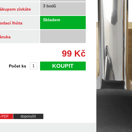
3 bodů
ákupem získáte
Skladem
odací lhůta
áruka
99
Kč
KOUPIT
Počet ks
do PDF
doporučit