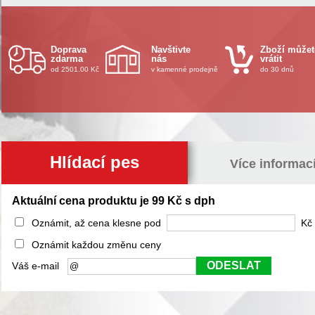
Doprava
Navštivte
Zboží můžet
zdarma
nás
vrátit
od 2501.00 Kč
v kamenné prodejně
do 30 dnů
Hlídací pes
Více informac
Aktuální cena produktu je 99 Kč s dph
Oznámit, až cena klesne pod
Kč 
Oznámit každou změnu ceny
ODESLAT
Váš e-mail