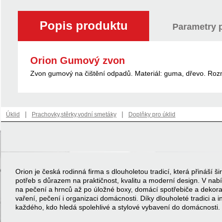
Popis produktu
Parametry 
Orion Gumový zvon
Zvon gumový na čištění odpadů. Materiál: guma, dřevo. Rozm
|
|
Úklid
Prachovky,stěrky,vodní smetáky
Doplňky pro úklid
Orion je česká rodinná firma s dlouholetou tradicí, která přináší
potřeb s důrazem na praktičnost, kvalitu a moderní design. V na
na pečení a hrnců až po úložné boxy, domácí spotřebiče a dekor
vaření, pečení i organizaci domácnosti. Díky dlouholeté tradici a 
každého, kdo hledá spolehlivé a stylové vybavení do domácnosti.