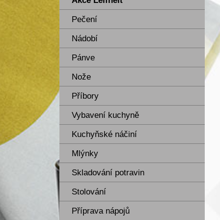
Akce Leifheit
Pečení
Nádobí
Pánve
Nože
Příbory
Vybavení kuchyně
Kuchyňské náčiní
Mlýnky
Skladování potravin
Stolování
Příprava nápojů