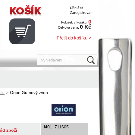
Přihlásit
Zaregistrovat
0
Položek v košíku:
0 Kč
Celková cena:
Přejít do košíku >
>
Orion Gumový zvon
lid
i401_711605
ód zboží