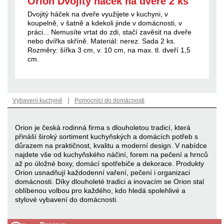
Orion Dvojitý háček na dveře 2 ks
Dvojitý háček na dveře využijete v kuchyni, v
koupelně, v šatně a kdekoli jinde v domácnosti, v
práci... Nemusíte vrtat do zdi, stačí zavěsit na dveře
nebo dvířka skříně. Materiál: nerez. Sada 2 ks.
Rozměry: šířka 3 cm, v. 10 cm, na max. tl. dveří 1,5
cm.
|
Vybavení kuchyně
Pomocníci do domácnosti
Orion je česká rodinná firma s dlouholetou tradicí, která
přináší široký sortiment kuchyňských a domácích potřeb s
důrazem na praktičnost, kvalitu a moderní design. V nabídce
najdete vše od kuchyňského náčiní, forem na pečení a hrnců
až po úložné boxy, domácí spotřebiče a dekorace. Produkty
Orion usnadňují každodenní vaření, pečení i organizaci
domácnosti. Díky dlouholeté tradici a inovacím se Orion stal
oblíbenou volbou pro každého, kdo hledá spolehlivé a
stylové vybavení do domácnosti.