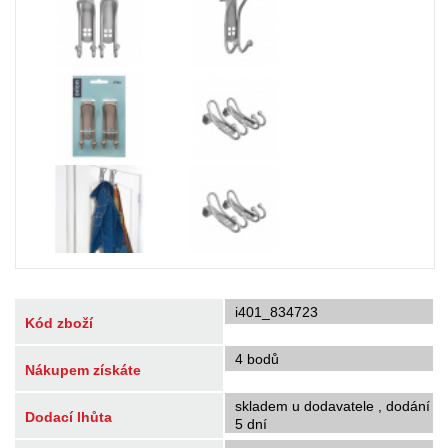
i401_834723
Kód zboží
4 bodů
Nákupem získáte
skladem u dodavatele , dodání
Dodací lhůta
5 dní