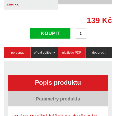
Záruka
139
Kč
KOUPIT
porovnat
přidat oblíbený
uložit do PDF
doporučit
Popis produktu
Parametry produktu