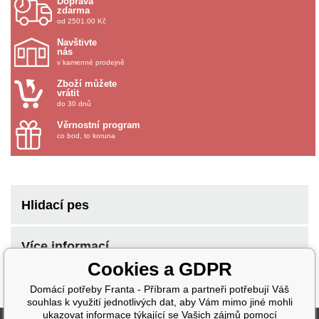
Doprava
zdarma
od 2501.00 Kč
Navštivte
nás
v kamenné prodejně
Zboží můžete
vrátit
do 30 dnů
Věrnostní program
co bod, to koruna
Hlidací pes
Více informací
Cookies a GDPR
Domácí potřeby Franta - Příbram a partneři potřebují Váš
souhlas k využití jednotlivých dat, aby Vám mimo jiné mohli
ukazovat informace týkající se Vašich zájmů pomocí