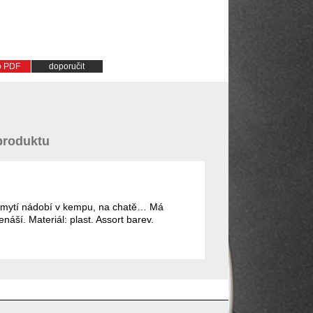
do PDF
doporučit
produktu
 při mytí nádobí v kempu, na chatě… Má
náší. Materiál: plast. Assort barev.