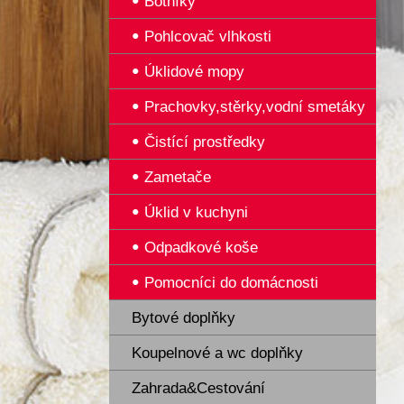
Botníky
Pohlcovač vlhkosti
Úklidové mopy
Prachovky,stěrky,vodní smetáky
Čistící prostředky
Zametače
Úklid v kuchyni
Odpadkové koše
Pomocníci do domácnosti
Bytové doplňky
Koupelnové a wc doplňky
Zahrada&Cestování