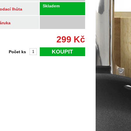
Skladem
odací lhůta
áruka
299
Kč
KOUPIT
Počet ks