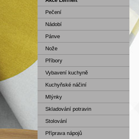
Akce Leifheit
Pečení
Nádobí
Pánve
Nože
Příbory
Vybavení kuchyně
Kuchyňské náčiní
Mlýnky
Skladování potravin
Stolování
Příprava nápojů