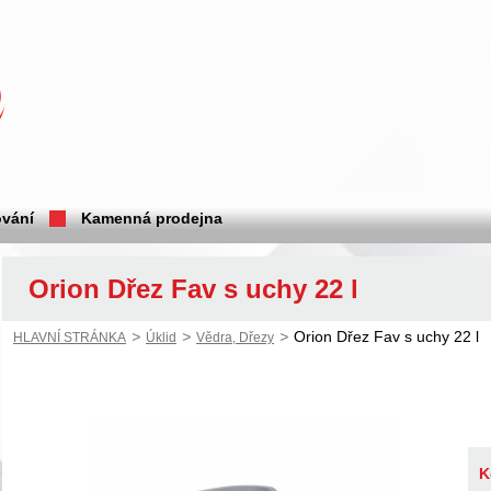
vání
Kamenná prodejna
Orion Dřez Fav s uchy 22 l
>
>
>
Orion Dřez Fav s uchy 22 l
HLAVNÍ STRÁNKA
Úklid
Vědra, Dřezy
K