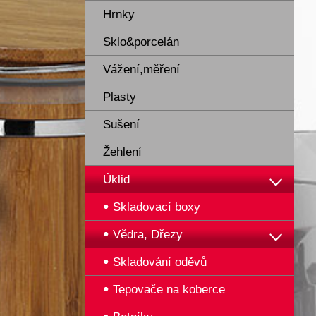
Hrnky
Sklo&porcelán
Vážení,měření
Plasty
Sušení
Žehlení
Úklid
Skladovací boxy
Vědra, Dřezy
Skladování oděvů
Tepovače na koberce