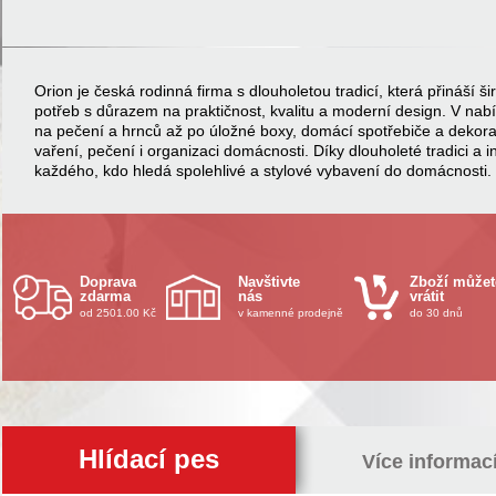
Orion je česká rodinná firma s dlouholetou tradicí, která přináší
potřeb s důrazem na praktičnost, kvalitu a moderní design. V na
na pečení a hrnců až po úložné boxy, domácí spotřebiče a dekor
vaření, pečení i organizaci domácnosti. Díky dlouholeté tradici a 
každého, kdo hledá spolehlivé a stylové vybavení do domácnosti.
Doprava
Navštivte
Zboží můžet
zdarma
nás
vrátit
od 2501.00 Kč
v kamenné prodejně
do 30 dnů
Hlídací pes
Více informac