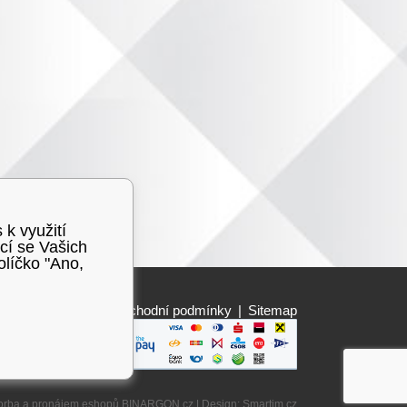
 k využití
cí se Vašich
olíčko "Ano,
Obchodní podmínky
|
Sitemap
orba a pronájem eshopů
BINARGON.cz
| Design:
Smartim.cz