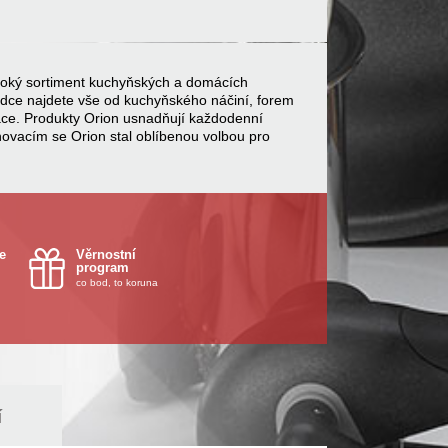
 široký sortiment kuchyňských a domácích
bídce najdete vše od kuchyňského náčiní, forem
ace. Produkty Orion usnadňují každodenní
inovacím se Orion stal oblíbenou volbou pro
e
Věrnostní
program
co bod, to koruna
í