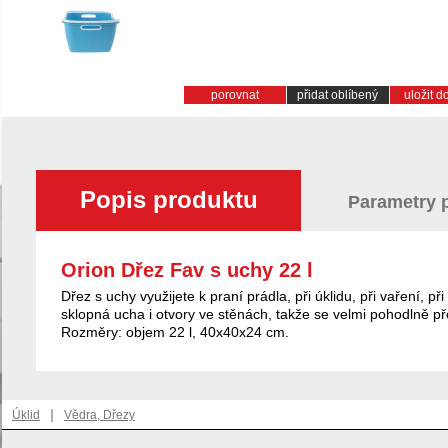
porovnat
přidat oblíbený
uložit 
Popis produktu
Parametry 
Orion Dřez Fav s uchy 22 l
Dřez s uchy využijete k praní prádla, při úklidu, při vaření,
sklopná ucha i otvory ve stěnách, takže se velmi pohodlně pře
Rozměry: objem 22 l, 40x40x24 cm.
|
Úklid
Vědra, Dřezy