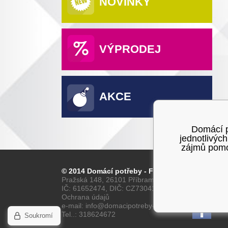
NOVINKY
VÝPRODEJ
AKCE
Domácí po
jednotlivýc
zájmů pomoc
© 2014 Domácí potřeby - Franta
Pražská 148, 26101 Příbram
IČ: 61652474, DIČ: CZ7304160028
Ochrana údajů
e-mail: info@domacipotreby-franta.cz
Tel..: 318624672
Soukromí