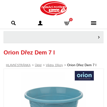
Domácí potřeby
0
Franta - Příbram
Orion Dřez Dem 7 l
>
>
>
Orion Dřez Dem 7 l
HLAVNÍ STRÁNKA
Úklid
Vědra, Dřezy