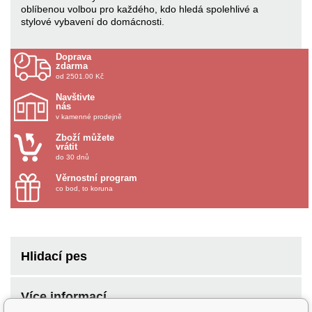
oblíbenou volbou pro každého, kdo hledá spolehlivé a
stylové vybavení do domácnosti.
Doprava
zdarma
od 2501.00 Kč
Navštivte
nás
v kamenné prodejně
Zboží můžete
vrátit
do 30 dnů
Věrnostní program
co bod, to koruna
Hlidací pes
Více informací