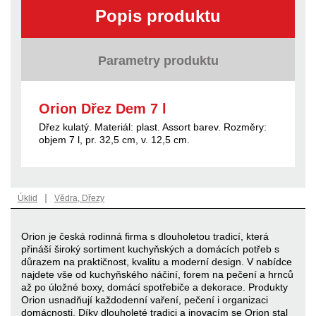
Popis produktu
Parametry produktu
Orion Dřez Dem 7 l
Dřez kulatý. Materiál: plast. Assort barev. Rozměry:
objem 7 l, pr. 32,5 cm, v. 12,5 cm.
|
Úklid
Vědra, Dřezy
Orion je česká rodinná firma s dlouholetou tradicí, která
přináší široký sortiment kuchyňských a domácích potřeb s
důrazem na praktičnost, kvalitu a moderní design. V nabídce
najdete vše od kuchyňského náčiní, forem na pečení a hrnců
až po úložné boxy, domácí spotřebiče a dekorace. Produkty
Orion usnadňují každodenní vaření, pečení i organizaci
domácnosti. Díky dlouholeté tradici a inovacím se Orion stal