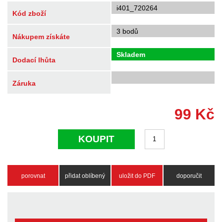
i401_720264
Kód zboží
3 bodů
Nákupem získáte
Skladem
Dodací lhůta
Záruka
99
Kč
KOUPIT
porovnat
přidat oblíbený
uložit do PDF
doporučit