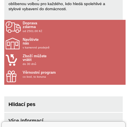
oblíbenou volbou pro každého, kdo hledá spolehlivé a
stylové vybavení do domácnosti.
Doprava
zdarma
od 2501.00 Kč
Navštivte
nás
v kamenné prodejně
Zboží můžete
vrátit
do 30 dnů
Věrnostní program
co bod, to koruna
Hlidací pes
Více informací