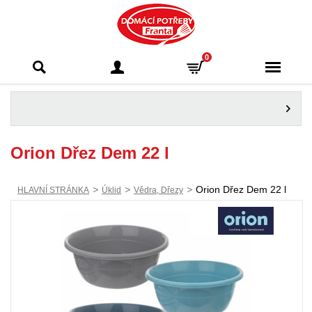
Domácí potřeby
0
Franta - Příbram
Orion Dřez Dem 22 l
>
>
>
Orion Dřez Dem 22 l
HLAVNÍ STRÁNKA
Úklid
Vědra, Dřezy