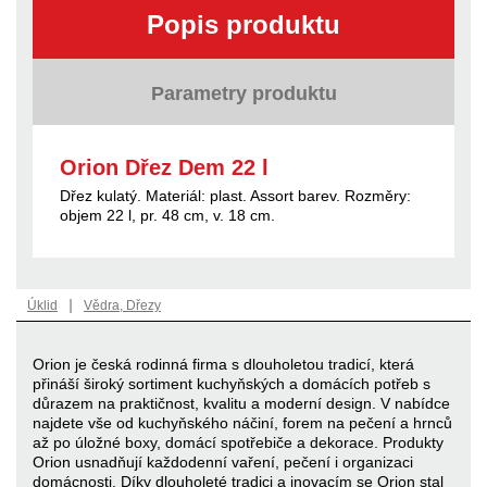
Popis produktu
Parametry produktu
Orion Dřez Dem 22 l
Dřez kulatý. Materiál: plast. Assort barev. Rozměry:
objem 22 l, pr. 48 cm, v. 18 cm.
|
Úklid
Vědra, Dřezy
Orion je česká rodinná firma s dlouholetou tradicí, která
přináší široký sortiment kuchyňských a domácích potřeb s
důrazem na praktičnost, kvalitu a moderní design. V nabídce
najdete vše od kuchyňského náčiní, forem na pečení a hrnců
až po úložné boxy, domácí spotřebiče a dekorace. Produkty
Orion usnadňují každodenní vaření, pečení i organizaci
domácnosti. Díky dlouholeté tradici a inovacím se Orion stal