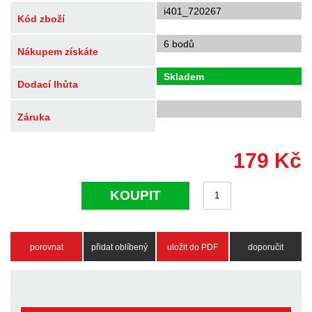
i401_720267
Kód zboží
6 bodů
Nákupem získáte
Skladem
Dodací lhůta
Záruka
179
Kč
KOUPIT
porovnat
přidat oblíbený
uložit do PDF
doporučit