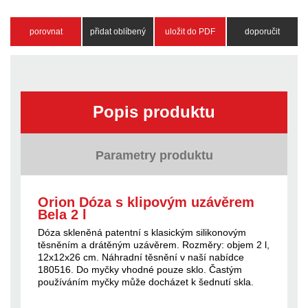
porovnat
přidat oblíbený
uložit do PDF
doporučit
Popis produktu
Parametry produktu
Orion Dóza s klipovým uzávěrem
Bela 2 l
Dóza skleněná patentní s klasickým silikonovým
těsněním a drátěným uzávěrem. Rozměry: objem 2 l,
12x12x26 cm. Náhradní těsnění v naší nabídce
180516. Do myčky vhodné pouze sklo. Častým
používáním myčky může docházet k šednutí skla.