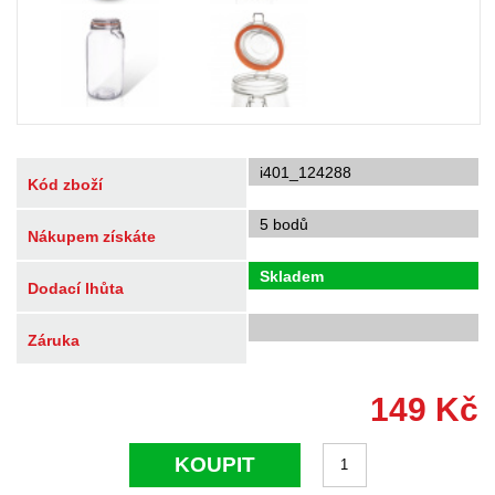
i401_124288
Kód zboží
5 bodů
Nákupem získáte
Skladem
Dodací lhůta
Záruka
149
Kč
KOUPIT