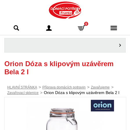
Domácí potřeby
0
Franta - Příbram
Orion Dóza s klipovým uzávěrem
Bela 2 l
>
>
>
HLAVNÍ STRÁNKA
Příprava domácích potravin
Zavařujeme
>
Orion Dóza s klipovým uzávěrem Bela 2 l
Zavařovací sklenice