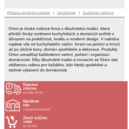
|
|
Příprava domácích potravin
Zavařujeme
Zavařovací sklenice
Orion je česká rodinná firma s dlouholetou tradicí, která
přináší široký sortiment kuchyňských a domácích potřeb s
důrazem na praktičnost, kvalitu a moderní design. V nabídce
najdete vše od kuchyňského náčiní, forem na pečení a hrnců
až po úložné boxy, domácí spotřebiče a dekorace. Produkty
Orion usnadňují každodenní vaření, pečení i organizaci
domácnosti. Díky dlouholeté tradici a inovacím se Orion stal
oblíbenou volbou pro každého, kdo hledá spolehlivé a
stylové vybavení do domácnosti.
Doprava
zdarma
od 2501.00 Kč
Navštivte
nás
v kamenné prodejně
Zboží můžete
vrátit
do 30 dnů