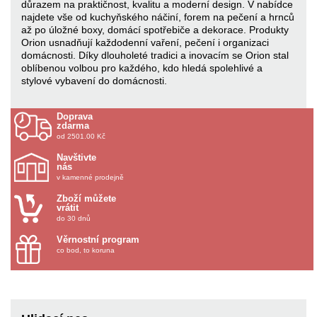
důrazem na praktičnost, kvalitu a moderní design. V nabídce
najdete vše od kuchyňského náčiní, forem na pečení a hrnců
až po úložné boxy, domácí spotřebiče a dekorace. Produkty
Orion usnadňují každodenní vaření, pečení i organizaci
domácnosti. Díky dlouholeté tradici a inovacím se Orion stal
oblíbenou volbou pro každého, kdo hledá spolehlivé a
stylové vybavení do domácnosti.
Doprava
zdarma
od 2501.00 Kč
Navštivte
nás
v kamenné prodejně
Zboží můžete
vrátit
do 30 dnů
Věrnostní program
co bod, to koruna