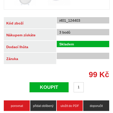
i401_124403
Kód zboží
3 bodů
Nákupem získáte
Skladem
Dodací lhůta
Záruka
99
Kč
KOUPIT
porovnat
přidat oblíbený
uložit do PDF
doporučit