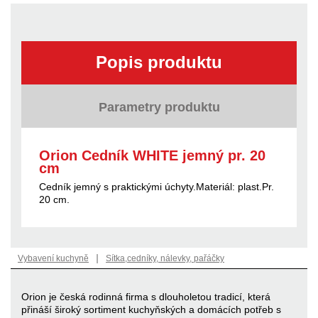
Popis produktu
Parametry produktu
Orion Cedník WHITE jemný pr. 20
cm
Cedník jemný s praktickými úchyty.Materiál: plast.Pr.
20 cm.
|
Vybavení kuchyně
Sítka,cedníky, nálevky, pařáčky
Orion je česká rodinná firma s dlouholetou tradicí, která
přináší široký sortiment kuchyňských a domácích potřeb s