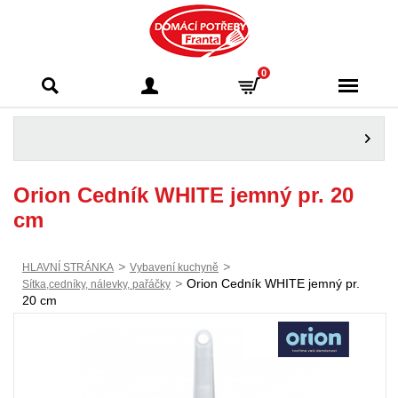
Domácí potřeby
0
Franta - Příbram
Orion Cedník WHITE jemný pr. 20
cm
>
>
HLAVNÍ STRÁNKA
Vybavení kuchyně
>
Orion Cedník WHITE jemný pr.
Sítka,cedníky, nálevky, pařáčky
20 cm