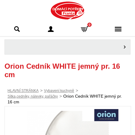
Domácí potřeby
0
Franta - Příbram
Orion Cedník WHITE jemný pr. 16
cm
>
>
HLAVNÍ STRÁNKA
Vybavení kuchyně
>
Orion Cedník WHITE jemný pr.
Sítka,cedníky, nálevky, pařáčky
16 cm