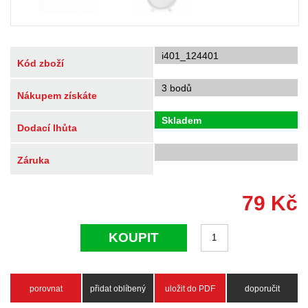
i401_124401
Kód zboží
3 bodů
Nákupem získáte
Skladem
Dodací lhůta
Záruka
79
Kč
KOUPIT
porovnat
přidat oblíbený
uložit do PDF
doporučit