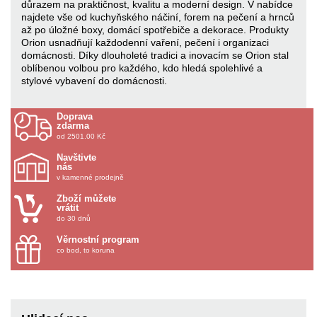
důrazem na praktičnost, kvalitu a moderní design. V nabídce
najdete vše od kuchyňského náčiní, forem na pečení a hrnců
až po úložné boxy, domácí spotřebiče a dekorace. Produkty
Orion usnadňují každodenní vaření, pečení i organizaci
domácnosti. Díky dlouholeté tradici a inovacím se Orion stal
oblíbenou volbou pro každého, kdo hledá spolehlivé a
stylové vybavení do domácnosti.
Doprava
zdarma
od 2501.00 Kč
Navštivte
nás
v kamenné prodejně
Zboží můžete
vrátit
do 30 dnů
Věrnostní program
co bod, to koruna