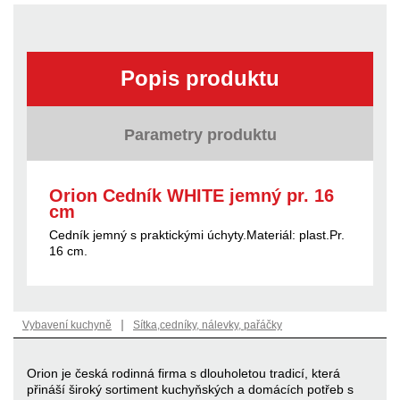
Popis produktu
Parametry produktu
Orion Cedník WHITE jemný pr. 16
cm
Cedník jemný s praktickými úchyty.Materiál: plast.Pr.
16 cm.
|
Vybavení kuchyně
Sítka,cedníky, nálevky, pařáčky
Orion je česká rodinná firma s dlouholetou tradicí, která
přináší široký sortiment kuchyňských a domácích potřeb s