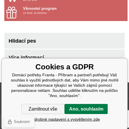
Věrnostní program
co bod, to koruna
Hlidací pes
Více informací
Cookies a GDPR
Domácí potřeby Franta - Příbram a partneři potřebují Váš
souhlas k využití jednotlivých dat, aby Vám mimo jiné mohli
ukazovat informace týkající se Vašich zájmů pomocí
Fakturační údaje
personalizace reklam. Souhlas udělíte kliknutím na políčko
"Ano, souhlasím".
Další informace
Zamítnout vše
Ano, souhlasím
Podrobné nastavení s vysvětlením zde
Soukromí
Tento eshop dodala firma
BINARGON.cz
| Design:
Smartim.cz