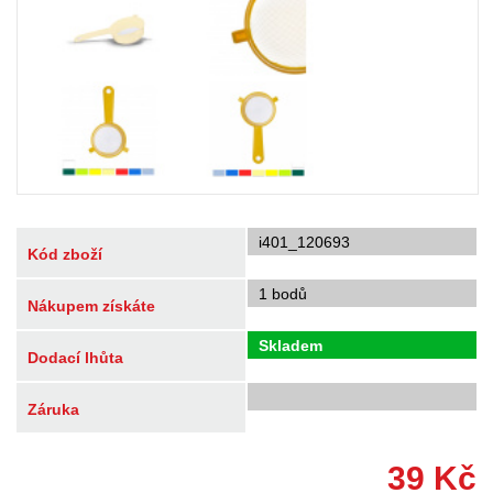
i401_120693
Kód zboží
1 bodů
Nákupem získáte
Skladem
Dodací lhůta
Záruka
39
Kč