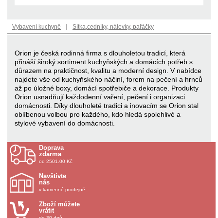
|
Vybavení kuchyně
Sítka,cedníky, nálevky, pařáčky
Orion je česká rodinná firma s dlouholetou tradicí, která
přináší široký sortiment kuchyňských a domácích potřeb s
důrazem na praktičnost, kvalitu a moderní design. V nabídce
najdete vše od kuchyňského náčiní, forem na pečení a hrnců
až po úložné boxy, domácí spotřebiče a dekorace. Produkty
Orion usnadňují každodenní vaření, pečení i organizaci
domácnosti. Díky dlouholeté tradici a inovacím se Orion stal
oblíbenou volbou pro každého, kdo hledá spolehlivé a
stylové vybavení do domácnosti.
Doprava
zdarma
od 2501.00 Kč
Navštivte
nás
v kamenné prodejně
Zboží můžete
vrátit
do 30 dnů