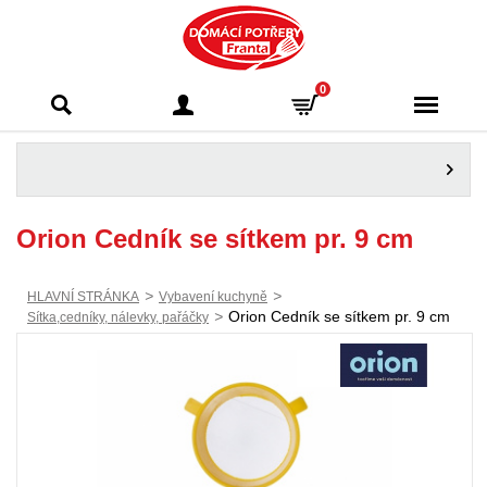
Domácí potřeby
0
Franta - Příbram
Orion Cedník se sítkem pr. 9 cm
>
>
HLAVNÍ STRÁNKA
Vybavení kuchyně
>
Orion Cedník se sítkem pr. 9 cm
Sítka,cedníky, nálevky, pařáčky