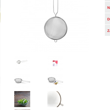
N
D
Z