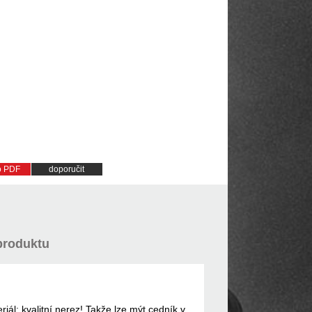
do PDF
doporučit
produktu
ál: kvalitní nerez! Takže lze mýt cedník v