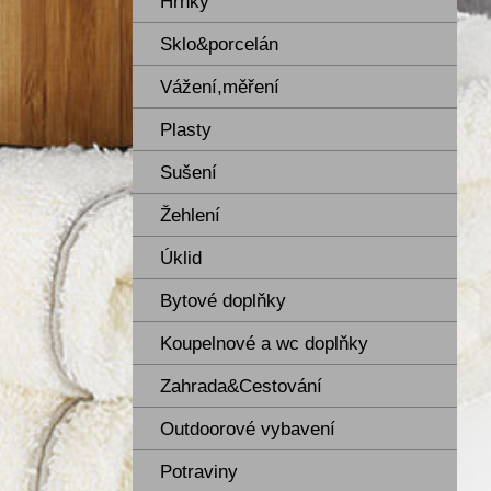
Hrnky
Sklo&porcelán
Vážení,měření
Plasty
Sušení
Žehlení
Úklid
Bytové doplňky
Koupelnové a wc doplňky
Zahrada&Cestování
Outdoorové vybavení
Potraviny