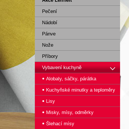
Akce Leifheit
Pečení
Nádobí
Pánve
Nože
Příbory
Vybavení kuchyně
Alobaly, sáčky, párátka
Kuchyňské minutky a teploměry
Lisy
Misky, mísy, odměrky
Šlehací mísy