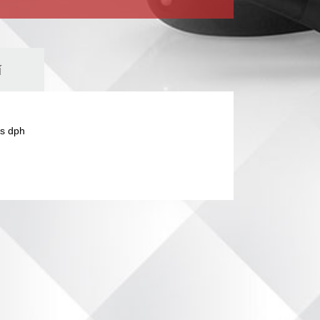
í
s dph