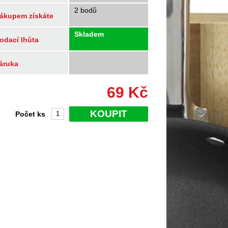
2 bodů
ákupem získáte
Skladem
odací lhůta
áruka
69
Kč
KOUPIT
Počet ks