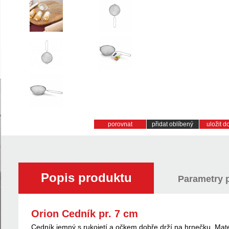
porovnat
přidat oblíbený
uložit 
Popis produktu
Parametry 
Orion Cedník pr. 7 cm
Cedník jemný s rukojetí a očkem dobře drží na hrnečku. Materi