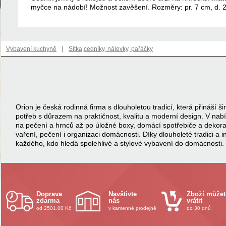
myčce na nádobí! Možnost zavěšení. Rozměry: pr. 7 cm, d. 
|
Vybavení kuchyně
Sítka,cedníky, nálevky, pařáčky
Orion je česká rodinná firma s dlouholetou tradicí, která přináší
potřeb s důrazem na praktičnost, kvalitu a moderní design. V na
na pečení a hrnců až po úložné boxy, domácí spotřebiče a dekor
vaření, pečení i organizaci domácnosti. Díky dlouholeté tradici a 
každého, kdo hledá spolehlivé a stylové vybavení do domácnosti.
Doprava
Navštivte
Zboží můžet
zdarma
nás
vrátit
od 2501.00 Kč
v kamenné prodejně
do 30 dnů