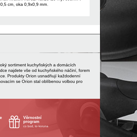
20,5 cm, oka 0,9x0,9 mm.
 široký sortiment kuchyňských a domácích
bídce najdete vše od kuchyňského náčiní, forem
ace. Produkty Orion usnadňují každodenní
inovacím se Orion stal oblíbenou volbou pro
e
Věrnostní
program
co bod, to koruna