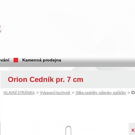
vání
Kamenná prodejna
Orion Cedník pr. 7 cm
>
>
>
O
HLAVNÍ STRÁNKA
Vybavení kuchyně
Sítka,cedníky, nálevky, pařáčky
K