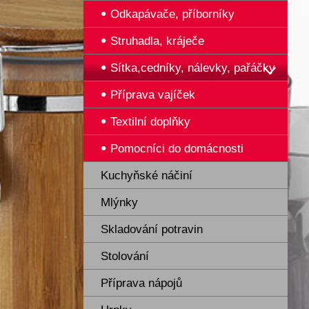
Odkapávače, příborníky
Struhadla, kráječe
Sítka,cedníky, nálevky, pařáčky
Příprava vajíček
Textilní doplňky
Pomocníci do domácnosti
Kuchyňské náčiní
Mlýnky
Skladování potravin
Stolování
Příprava nápojů