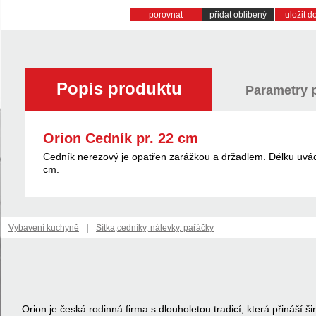
porovnat
přidat oblíbený
uložit 
Popis produktu
Parametry 
Orion Cedník pr. 22 cm
Cedník nerezový je opatřen zarážkou a držadlem. Délku uvád
cm.
|
Vybavení kuchyně
Sítka,cedníky, nálevky, pařáčky
Orion je česká rodinná firma s dlouholetou tradicí, která přináší