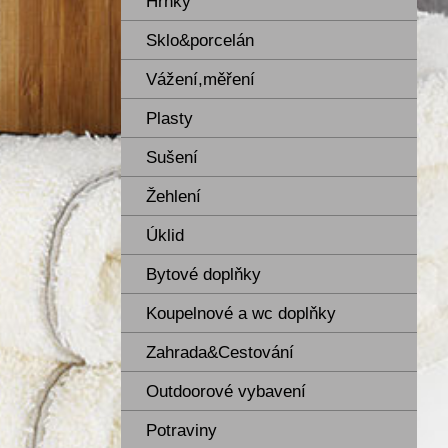
Hrnky
Sklo&porcelán
Vážení,měření
Plasty
Sušení
Žehlení
Úklid
Bytové doplňky
Koupelnové a wc doplňky
Zahrada&Cestování
Outdoorové vybavení
Potraviny