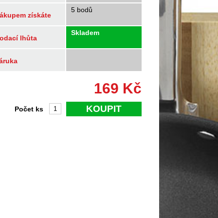
5 bodů
ákupem získáte
Skladem
odací lhůta
áruka
169
Kč
KOUPIT
Počet ks