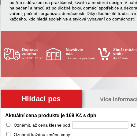
potřeb s důrazem na praktičnost, kvalitu a moderní design. V na
na pečení a hrnců až po úložné boxy, domácí spotřebiče a dekor
vaření, pečení i organizaci domácnosti. Díky dlouholeté tradici a 
každého, kdo hledá spolehlivé a stylové vybavení do domácnosti.
Doprava
Navštivte
Zboží můžet
zdarma
nás
vrátit
od 2501.00 Kč
v kamenné prodejně
do 30 dnů
Hlídací pes
Více informac
Aktuální cena produktu je 169 Kč s dph
Oznámit, až cena klesne pod
Kč 
Oznámit každou změnu ceny