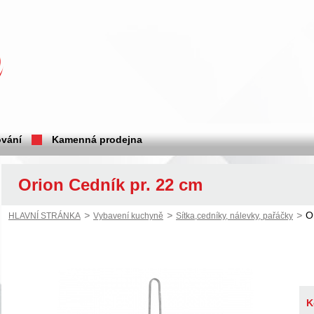
vání
Kamenná prodejna
Orion Cedník pr. 22 cm
>
>
>
O
HLAVNÍ STRÁNKA
Vybavení kuchyně
Sítka,cedníky, nálevky, pařáčky
K