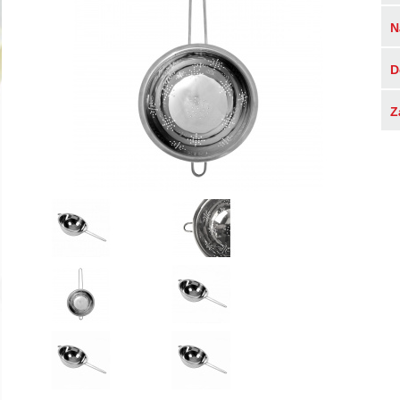
N
D
Z