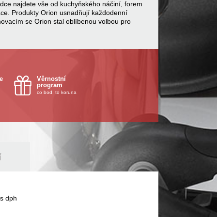
bídce najdete vše od kuchyňského náčiní, forem
ace. Produkty Orion usnadňují každodenní
inovacím se Orion stal oblíbenou volbou pro
e
Věrnostní
program
co bod, to koruna
í
s dph