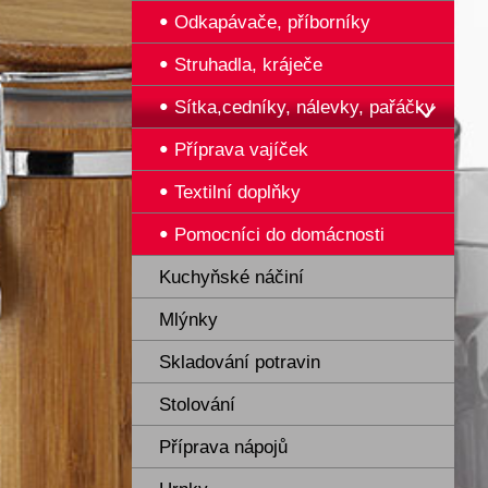
Odkapávače, příborníky
Struhadla, kráječe
Sítka,cedníky, nálevky, pařáčky
Příprava vajíček
Textilní doplňky
Pomocníci do domácnosti
Kuchyňské náčiní
Mlýnky
Skladování potravin
Stolování
Příprava nápojů