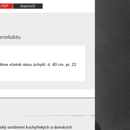
do PDF
doporučit
produktu
íme včetně obou úchytů: d. 40 cm, pr. 22
 široký sortiment kuchyňských a domácích