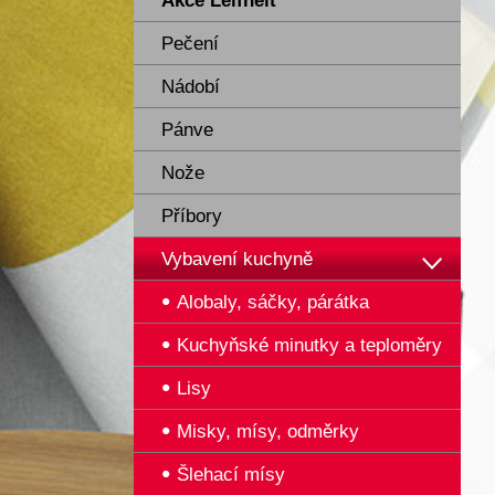
Akce Leifheit
Pečení
Nádobí
Pánve
Nože
Příbory
Vybavení kuchyně
Alobaly, sáčky, párátka
Kuchyňské minutky a teploměry
Lisy
Misky, mísy, odměrky
Šlehací mísy