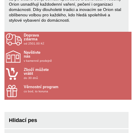
Orion usnadňují každodenní vaření, pečení i organizaci
domácnosti. Díky dlouholeté tradici a inovacím se Orion stal
oblíbenou volbou pro každého, kdo hledá spolehlivé a
stylové vybavení do domácnosti.
Doprava
zdarma
od 2501.00 Kč
Navštivte
nás
v kamenné prodejně
Zboží můžete
vrátit
do 30 dnů
Věrnostní program
co bod, to koruna
Hlidací pes