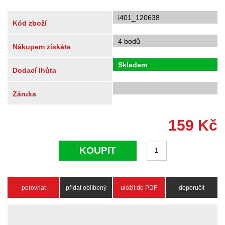
i401_120638
Kód zboží
4 bodů
Nákupem získáte
Skladem
Dodací lhůta
Záruka
159
Kč
KOUPIT
porovnat
přidat oblíbený
uložit do PDF
doporučit