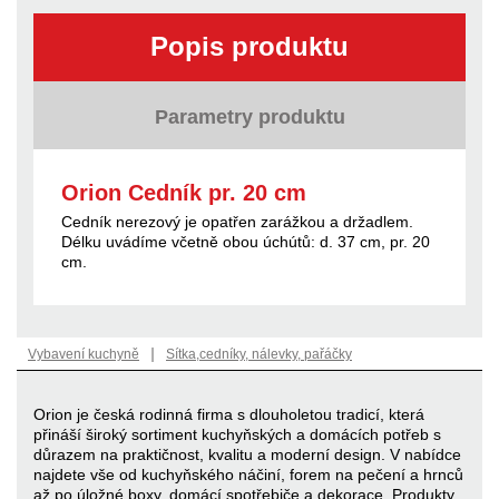
Popis produktu
Parametry produktu
Orion Cedník pr. 20 cm
Cedník nerezový je opatřen zarážkou a držadlem.
Délku uvádíme včetně obou úchútů: d. 37 cm, pr. 20
cm.
|
Vybavení kuchyně
Sítka,cedníky, nálevky, pařáčky
Orion je česká rodinná firma s dlouholetou tradicí, která
přináší široký sortiment kuchyňských a domácích potřeb s
důrazem na praktičnost, kvalitu a moderní design. V nabídce
najdete vše od kuchyňského náčiní, forem na pečení a hrnců
až po úložné boxy, domácí spotřebiče a dekorace. Produkty