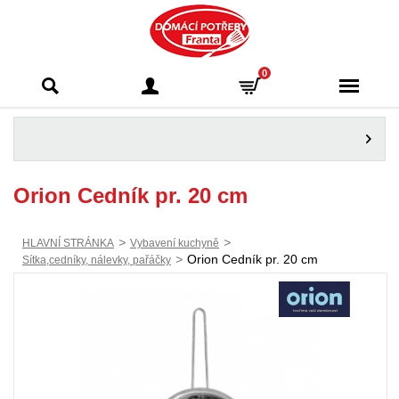
Domácí potřeby
0
Franta - Příbram
Orion Cedník pr. 20 cm
>
>
HLAVNÍ STRÁNKA
Vybavení kuchyně
>
Orion Cedník pr. 20 cm
Sítka,cedníky, nálevky, pařáčky