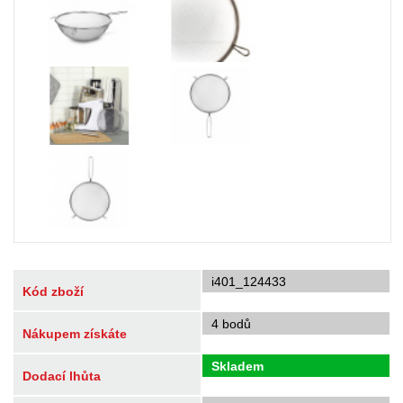
i401_124433
Kód zboží
4 bodů
Nákupem získáte
Skladem
Dodací lhůta