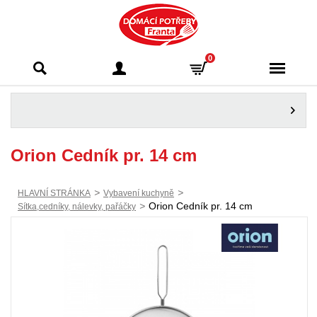
Domácí potřeby
0
Franta - Příbram
Orion Cedník pr. 14 cm
>
>
HLAVNÍ STRÁNKA
Vybavení kuchyně
>
Orion Cedník pr. 14 cm
Sítka,cedníky, nálevky, pařáčky