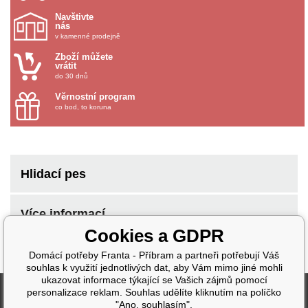
Navštivte
nás
v kamenné prodejně
Zboží můžete
vrátit
do 30 dnů
Věrnostní program
co bod, to koruna
Hlidací pes
Více informací
Cookies a GDPR
Domácí potřeby Franta - Příbram a partneři potřebují Váš
souhlas k využití jednotlivých dat, aby Vám mimo jiné mohli
ukazovat informace týkající se Vašich zájmů pomocí
Fakturační údaje
personalizace reklam. Souhlas udělíte kliknutím na políčko
"Ano, souhlasím".