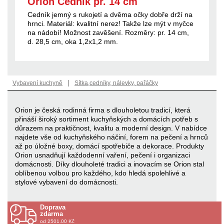
Orion Cedník pr. 14 cm
Cedník jemný s rukojetí a dvěma očky dobře drží na
hrnci. Materiál: kvalitní nerez! Takže lze mýt v myčce
na nádobí! Možnost zavěšení. Rozměry: pr. 14 cm,
d. 28,5 cm, oka 1,2x1,2 mm.
|
Vybavení kuchyně
Sítka,cedníky, nálevky, pařáčky
Orion je česká rodinná firma s dlouholetou tradicí, která
přináší široký sortiment kuchyňských a domácích potřeb s
důrazem na praktičnost, kvalitu a moderní design. V nabídce
najdete vše od kuchyňského náčiní, forem na pečení a hrnců
až po úložné boxy, domácí spotřebiče a dekorace. Produkty
Orion usnadňují každodenní vaření, pečení i organizaci
domácnosti. Díky dlouholeté tradici a inovacím se Orion stal
oblíbenou volbou pro každého, kdo hledá spolehlivé a
stylové vybavení do domácnosti.
Doprava
zdarma
od 2501.00 Kč