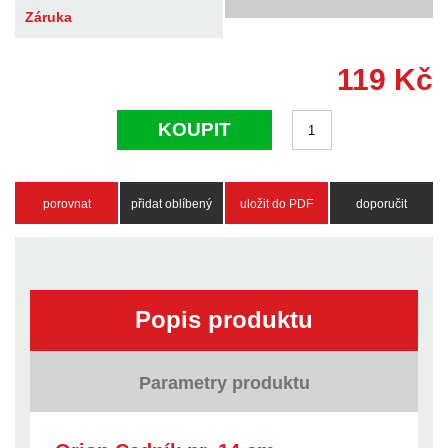
Záruka
119
Kč
KOUPIT
porovnat
přidat oblíbený
uložit do PDF
doporučit
Popis produktu
Parametry produktu