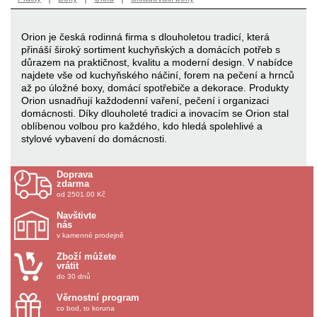
Orion je česká rodinná firma s dlouholetou tradicí, která
přináší široký sortiment kuchyňských a domácích potřeb s
důrazem na praktičnost, kvalitu a moderní design. V nabídce
najdete vše od kuchyňského náčiní, forem na pečení a hrnců
až po úložné boxy, domácí spotřebiče a dekorace. Produkty
Orion usnadňují každodenní vaření, pečení i organizaci
domácnosti. Díky dlouholeté tradici a inovacím se Orion stal
oblíbenou volbou pro každého, kdo hledá spolehlivé a
stylové vybavení do domácnosti.
Doprava
zdarma
od 2501.00 Kč
Navštivte
nás
v kamenné prodejně
Zboží můžete
vrátit
do 30 dnů
Věrnostní program
co bod, to koruna