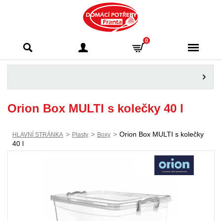
Domácí potřeby
0
Franta - Příbram
Orion Box MULTI s kolečky 40 l
>
>
>
Orion Box MULTI s kolečky
HLAVNÍ STRÁNKA
Plasty
Boxy
40 l