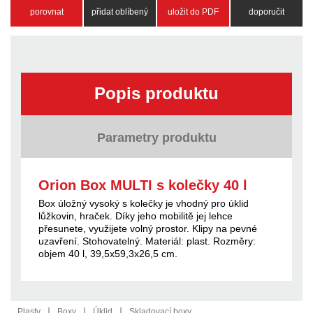
porovnat
přidat oblíbený
uložit do PDF
doporučit
Popis produktu
Parametry produktu
Orion Box MULTI s kolečky 40 l
Box úložný vysoký s kolečky je vhodný pro úklid
lůžkovin, hraček. Díky jeho mobilitě jej lehce
přesunete, využijete volný prostor. Klipy na pevné
uzavření. Stohovatelný. Materiál: plast. Rozměry:
objem 40 l, 39,5x59,3x26,5 cm.
|
|
|
Plasty
Boxy
Úklid
Skladovací boxy