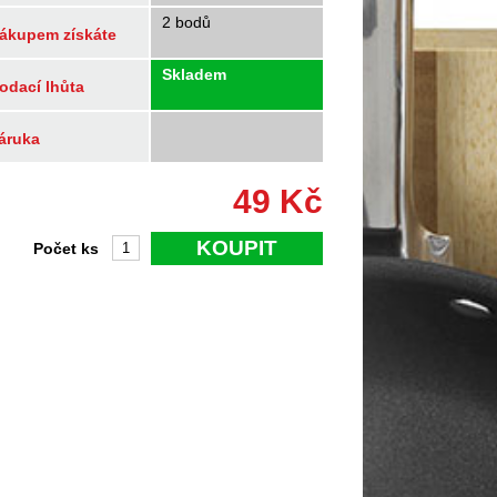
2 bodů
ákupem získáte
Skladem
odací lhůta
áruka
49
Kč
KOUPIT
Počet ks