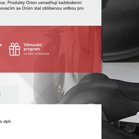
ace. Produkty Orion usnadňují každodenní
inovacím se Orion stal oblíbenou volbou pro
e
Věrnostní
program
co bod, to koruna
í
s dph