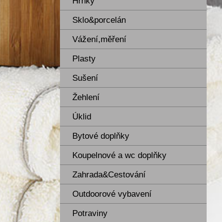
Hrnky
Sklo&porcelán
Vážení,měření
Plasty
Sušení
Žehlení
Úklid
Bytové doplňky
Koupelnové a wc doplňky
Zahrada&Cestování
Outdoorové vybavení
Potraviny