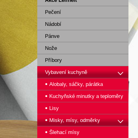
Akce Leifheit
Pečení
Nádobí
Pánve
Nože
Příbory
Vybavení kuchyně
Alobaly, sáčky, párátka
Kuchyňské minutky a teploměry
Lisy
Misky, mísy, odměrky
Šlehací mísy