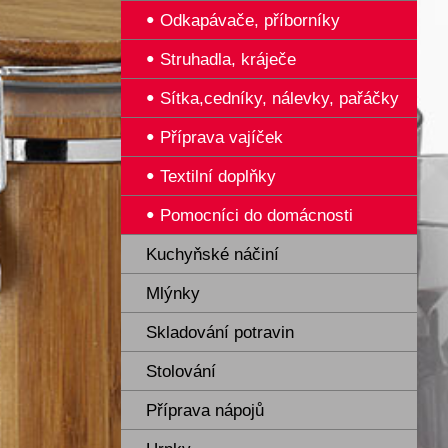
Odkapávače, příborníky
Struhadla, kráječe
Sítka,cedníky, nálevky, pařáčky
Příprava vajíček
Textilní doplňky
Pomocníci do domácnosti
Kuchyňské náčiní
Mlýnky
Skladování potravin
Stolování
Příprava nápojů