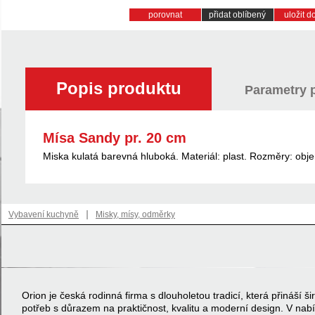
porovnat
přidat oblíbený
uložit 
Popis produktu
Parametry 
Mísa Sandy pr. 20 cm
Miska kulatá barevná hluboká. Materiál: plast. Rozměry: objem
|
Vybavení kuchyně
Misky, mísy, odměrky
Orion je česká rodinná firma s dlouholetou tradicí, která přináší
potřeb s důrazem na praktičnost, kvalitu a moderní design. V na