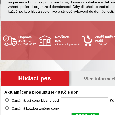
na pečení a hrnců až po úložné boxy, domácí spotřebiče a dekor
vaření, pečení i organizaci domácnosti. Díky dlouholeté tradici a 
každého, kdo hledá spolehlivé a stylové vybavení do domácnosti.
Doprava
Navštivte
Zboží můžet
zdarma
nás
vrátit
od 2501.00 Kč
v kamenné prodejně
do 30 dnů
Hlídací pes
Více informac
Aktuální cena produktu je 49 Kč s dph
Oznámit, až cena klesne pod
Kč 
Oznámit každou změnu ceny