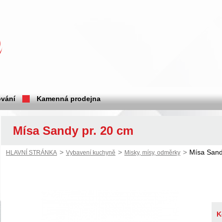
vání
Kamenná prodejna
Mísa Sandy pr. 20 cm
>
>
>
Mísa Sand
HLAVNÍ STRÁNKA
Vybavení kuchyně
Misky, mísy, odměrky
K