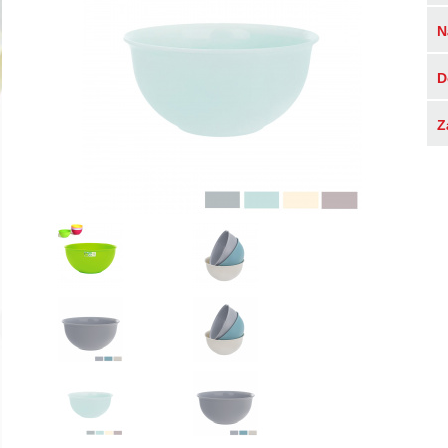
N
D
Z