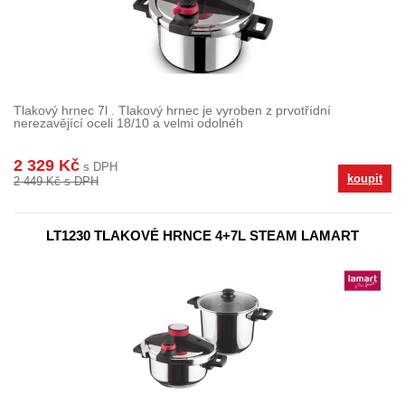
Tlakový hrnec 7l . Tlakový hrnec je vyroben z prvotřídní
nerezavějící oceli 18/10 a velmi odolnéh
2 329 Kč
s DPH
koupit
2 449 Kč s DPH
LT1230 TLAKOVÉ HRNCE 4+7L STEAM LAMART