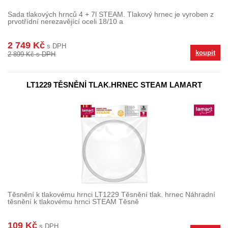
Sada tlakových hrnců 4 + 7l STEAM. Tlakový hrnec je vyroben z
prvotřídní nerezavějící oceli 18/10 a
2 749 Kč
s DPH
koupit
2 899 Kč s DPH
LT1229 TĚSNĚNÍ TLAK.HRNEC STEAM LAMART
Těsnění k tlakovému hrnci LT1229 Těsnění tlak. hrnec Náhradní
těsnění k tlakovému hrnci STEAM Těsně
109 Kč
s DPH