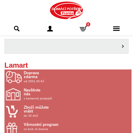
Domácí potřeby
0
Franta - Příbram
Lamart
Doprava
zdarma
od 2501.00 Kč
Navštivte
nás
v kamenné prodejně
Zboží můžete
vrátit
do 30 dnů
Věrnostní program
co bod, to koruna