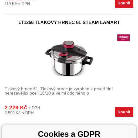
koupit
119 Kč s DPH
LT1256 TLAKOVÝ HRNEC 6L STEAM LAMART
Tlakový hrnec 6l . Tlakový hrnec je vyroben z prvotřídní
nerezavějící oceli 18/10 a velmi odolného p
2 229 Kč
s DPH
koupit
2 599 Kč s DPH
Cookies a GDPR