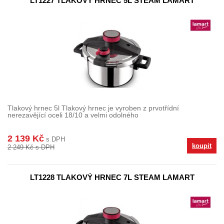
LT1227 TLAKOVÝ HRNEC 5L STEAM LAMART
Tlakový hrnec 5l Tlakový hrnec je vyroben z prvotřídní
nerezavějící oceli 18/10 a velmi odolného
2 139 Kč
s DPH
koupit
2 249 Kč s DPH
LT1228 TLAKOVÝ HRNEC 7L STEAM LAMART