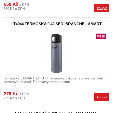
559 Kč
s DPH
koupit
589 Kč s DPH
LT4044 TERMOSKA 0,42 ŠED. BRANCHE LAMART
Termoska LAMART LT4044 Termoska vyrobena z vysoce kvalitní
nerezavějící oceli Tlačítkový mechanismu
279 Kč
s DPH
koupit
299 Kč s DPH