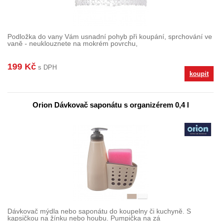
Podložka do vany Vám usnadní pohyb při koupání, sprchování ve
vaně - neuklouznete na mokrém povrchu,
199 Kč
s DPH
koupit
Orion Dávkovač saponátu s organizérem 0,4 l
Dávkovač mýdla nebo saponátu do koupelny či kuchyně. S
kapsičkou na žínku nebo houbu. Pumpička na zá