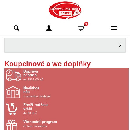
Domácí potřeby
0
Franta - Příbram
Koupelnové a wc doplňky
Doprava
zdarma
od 2501.00 Kč
Navštivte
nás
v kamenné prodejně
Zboží můžete
vrátit
do 30 dnů
Věrnostní program
co bod, to koruna