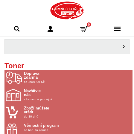
Domácí potřeby
0
Franta - Příbram
Toner
Doprava
zdarma
od 2501.00 Kč
Navštivte
nás
v kamenné prodejně
Zboží můžete
vrátit
do 30 dnů
Věrnostní program
co bod, to koruna