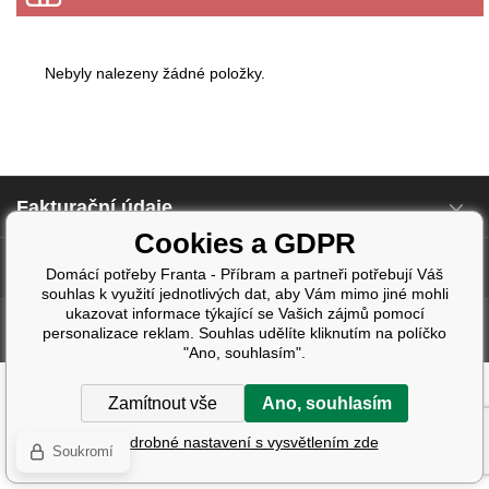
Nebyly nalezeny žádné položky.
Fakturační údaje
Cookies a GDPR
Další informace
Domácí potřeby Franta - Příbram a partneři potřebují Váš
souhlas k využití jednotlivých dat, aby Vám mimo jiné mohli
ukazovat informace týkající se Vašich zájmů pomocí
Tvorba a pronájem eshopů
BINARGON.cz
| Design:
Smartim.cz
personalizace reklam. Souhlas udělíte kliknutím na políčko
"Ano, souhlasím".
Zamítnout vše
Ano, souhlasím
Podrobné nastavení s vysvětlením zde
Soukromí