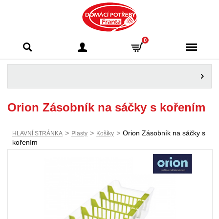
Domácí potřeby
0
Franta - Příbram
Orion Zásobník na sáčky s kořením
>
>
>
Orion Zásobník na sáčky s
HLAVNÍ STRÁNKA
Plasty
Košíky
kořením