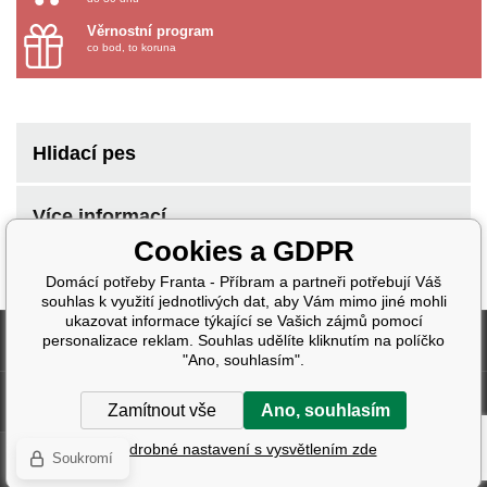
Věrnostní program
co bod, to koruna
Hlidací pes
Více informací
Cookies a GDPR
Domácí potřeby Franta - Příbram a partneři potřebují Váš
souhlas k využití jednotlivých dat, aby Vám mimo jiné mohli
ukazovat informace týkající se Vašich zájmů pomocí
Fakturační údaje
personalizace reklam. Souhlas udělíte kliknutím na políčko
"Ano, souhlasím".
Další informace
Zamítnout vše
Ano, souhlasím
Podrobné nastavení s vysvětlením zde
Soukromí
Pronájem eshopu zajišťuje
BINARGON.cz
| Design:
Smartim.cz