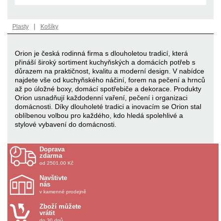
|
Plasty
Košíky
Orion je česká rodinná firma s dlouholetou tradicí, která
přináší široký sortiment kuchyňských a domácích potřeb s
důrazem na praktičnost, kvalitu a moderní design. V nabídce
najdete vše od kuchyňského náčiní, forem na pečení a hrnců
až po úložné boxy, domácí spotřebiče a dekorace. Produkty
Orion usnadňují každodenní vaření, pečení i organizaci
domácnosti. Díky dlouholeté tradici a inovacím se Orion stal
oblíbenou volbou pro každého, kdo hledá spolehlivé a
stylové vybavení do domácnosti.
Doprava
zdarma
od 2501.00 Kč
Navštivte
nás
v kamenné prodejně
Zboží můžete
vrátit
do 30 dnů