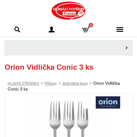
Domácí potřeby
0
Franta - Příbram
Orion Vidlička Conic 3 ks
>
>
>
Orion Vidlička
HLAVNÍ STRÁNKA
Příbory
Jednotlivé kusy
Conic 3 ks