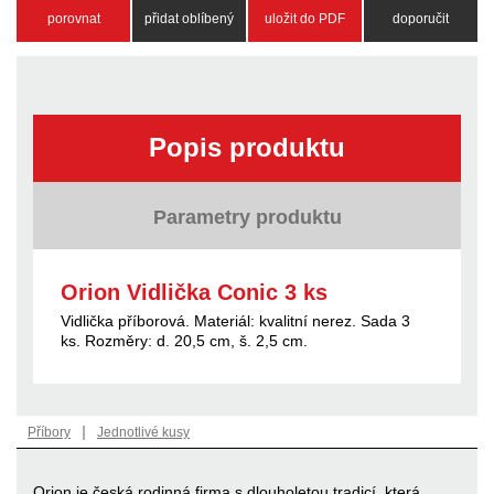
porovnat
přidat oblíbený
uložit do PDF
doporučit
Popis produktu
Parametry produktu
Orion Vidlička Conic 3 ks
Vidlička příborová. Materiál: kvalitní nerez. Sada 3
ks. Rozměry: d. 20,5 cm, š. 2,5 cm.
|
Příbory
Jednotlivé kusy
Orion je česká rodinná firma s dlouholetou tradicí, která