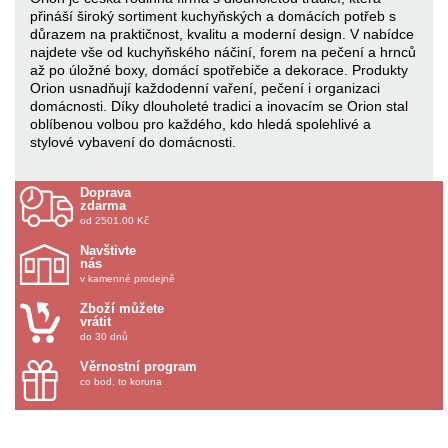
přináší široký sortiment kuchyňských a domácích potřeb s
důrazem na praktičnost, kvalitu a moderní design. V nabídce
najdete vše od kuchyňského náčiní, forem na pečení a hrnců
až po úložné boxy, domácí spotřebiče a dekorace. Produkty
Orion usnadňují každodenní vaření, pečení i organizaci
domácnosti. Díky dlouholeté tradici a inovacím se Orion stal
oblíbenou volbou pro každého, kdo hledá spolehlivé a
stylové vybavení do domácnosti.
Doprava
zdarma
od 2501.00 Kč
Navštivte
nás
v kamenné prodejně
Zboží můžete
vrátit
do 30 dnů
Věrnostní program
co bod, to koruna