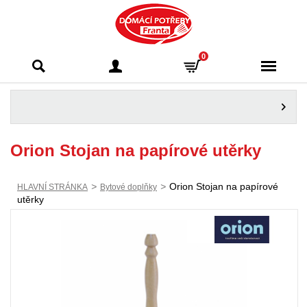
Domácí potřeby
0
Franta - Příbram
Orion Stojan na papírové utěrky
>
>
Orion Stojan na papírové
HLAVNÍ STRÁNKA
Bytové doplňky
utěrky