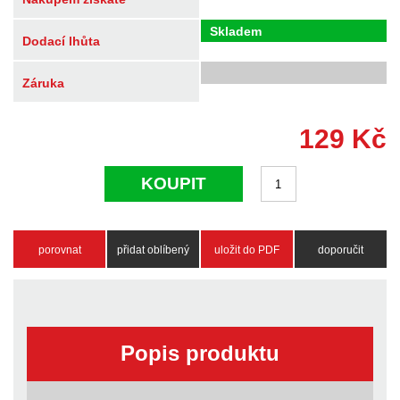
Skladem
Dodací lhůta
Záruka
129
Kč
KOUPIT
porovnat
přidat oblíbený
uložit do PDF
doporučit
Popis produktu