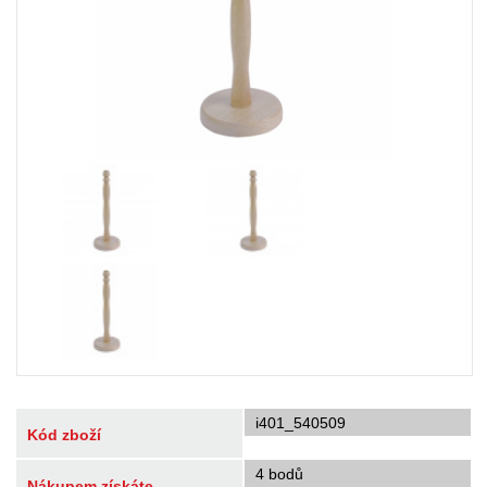
i401_540509
Kód zboží
4 bodů
Nákupem získáte