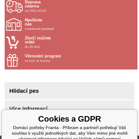
Doprava
zdarma
od 2501.00 Kč
Navštivte
nás
v kamenné prodejně
Zboží můžete
vrátit
do 30 dnů
Věrnostní program
co bod, to koruna
Hlidací pes
Více informací
Cookies a GDPR
Domácí potřeby Franta - Příbram a partneři potřebují Váš
souhlas k využití jednotlivých dat, aby Vám mimo jiné mohli
ukazovat informace týkající se Vašich zájmů pomocí