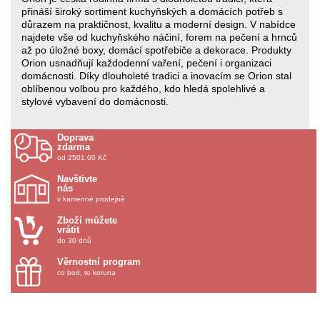
přináší široký sortiment kuchyňských a domácích potřeb s
důrazem na praktičnost, kvalitu a moderní design. V nabídce
najdete vše od kuchyňského náčiní, forem na pečení a hrnců
až po úložné boxy, domácí spotřebiče a dekorace. Produkty
Orion usnadňují každodenní vaření, pečení i organizaci
domácnosti. Díky dlouholeté tradici a inovacím se Orion stal
oblíbenou volbou pro každého, kdo hledá spolehlivé a
stylové vybavení do domácnosti.
Doprava
zdarma
od 2501.00 Kč
Navštivte
nás
v kamenné prodejně
Zboží můžete
vrátit
do 30 dnů
Věrnostní program
co bod, to koruna