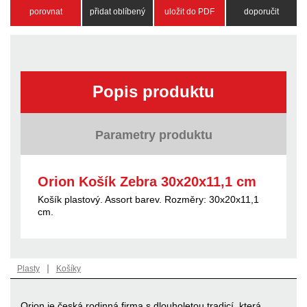
porovnat
přidat oblíbený
uložit do PDF
doporučit
Popis produktu
Parametry produktu
Orion Košík Zebra 30x20x11,1 cm
Košík plastový. Assort barev. Rozměry: 30x20x11,1
cm.
|
Plasty
Košíky
Orion je česká rodinná firma s dlouholetou tradicí, která