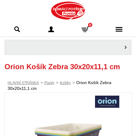
Domácí potřeby
0
Franta - Příbram
Orion Košík Zebra 30x20x11,1 cm
>
>
>
Orion Košík Zebra
HLAVNÍ STRÁNKA
Plasty
Košíky
30x20x11,1 cm