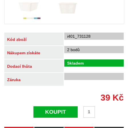
i401_731128
Kód zboží
2 bodů
Nákupem získáte
Skladem
Dodací lhůta
Záruka
39
Kč
KOUPIT