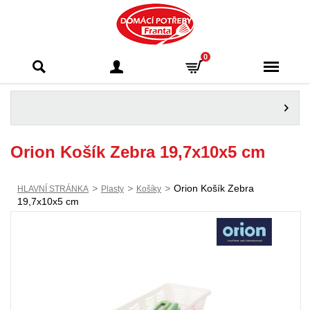
Domácí potřeby
0
Franta - Příbram
Orion Košík Zebra 19,7x10x5 cm
>
>
>
Orion Košík Zebra
HLAVNÍ STRÁNKA
Plasty
Košíky
19,7x10x5 cm