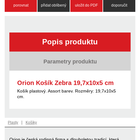
porovnat
přidat oblíbený
uložit do PDF
doporučit
Popis produktu
Parametry produktu
Orion Košík Zebra 19,7x10x5 cm
Košík plastový. Assort barev. Rozměry: 19,7x10x5
cm.
|
Plasty
Košíky
Orion je česká rodinná firma s dlouholetou tradicí, která