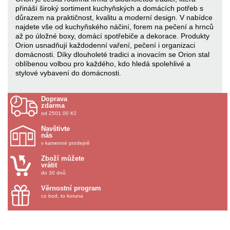
přináší široký sortiment kuchyňských a domácích potřeb s
důrazem na praktičnost, kvalitu a moderní design. V nabídce
najdete vše od kuchyňského náčiní, forem na pečení a hrnců
až po úložné boxy, domácí spotřebiče a dekorace. Produkty
Orion usnadňují každodenní vaření, pečení i organizaci
domácnosti. Díky dlouholeté tradici a inovacím se Orion stal
oblíbenou volbou pro každého, kdo hledá spolehlivé a
stylové vybavení do domácnosti.
Doprava
zdarma
od 2501.00 Kč
Navštivte
nás
v kamenné prodejně
Zboží můžete
vrátit
do 30 dnů
Věrnostní program
co bod, to koruna