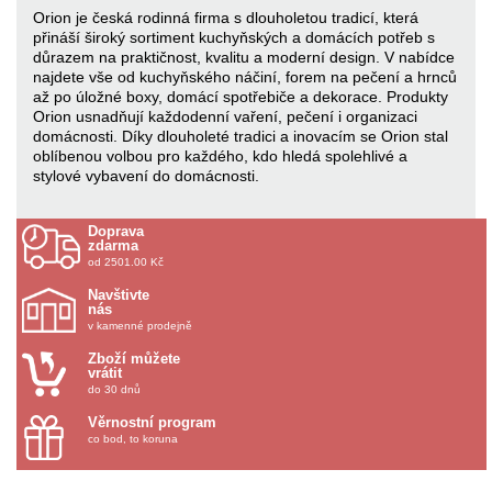
Orion je česká rodinná firma s dlouholetou tradicí, která
přináší široký sortiment kuchyňských a domácích potřeb s
důrazem na praktičnost, kvalitu a moderní design. V nabídce
najdete vše od kuchyňského náčiní, forem na pečení a hrnců
až po úložné boxy, domácí spotřebiče a dekorace. Produkty
Orion usnadňují každodenní vaření, pečení i organizaci
domácnosti. Díky dlouholeté tradici a inovacím se Orion stal
oblíbenou volbou pro každého, kdo hledá spolehlivé a
stylové vybavení do domácnosti.
Doprava
zdarma
od 2501.00 Kč
Navštivte
nás
v kamenné prodejně
Zboží můžete
vrátit
do 30 dnů
Věrnostní program
co bod, to koruna