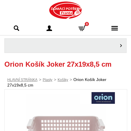
Domácí potřeby
0
Franta - Příbram
Orion Košík Joker 27x19x8,5 cm
>
>
>
Orion Košík Joker
HLAVNÍ STRÁNKA
Plasty
Košíky
27x19x8,5 cm