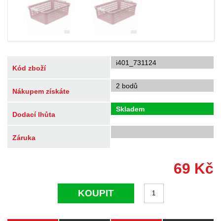
i401_731124
Kód zboží
2 bodů
Nákupem získáte
Skladem
Dodací lhůta
Záruka
69
Kč
KOUPIT