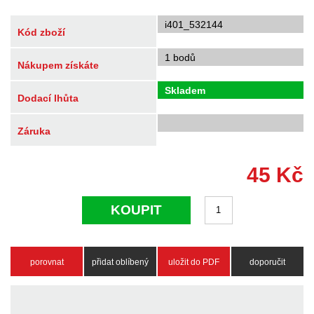
i401_532144
Kód zboží
1 bodů
Nákupem získáte
Skladem
Dodací lhůta
Záruka
45
Kč
KOUPIT
porovnat
přidat oblíbený
uložit do PDF
doporučit