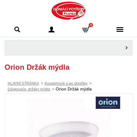
Domácí potřeby
0
Franta - Příbram
Orion Držák mýdla
>
>
HLAVNÍ STRÁNKA
Koupelnové a wc doplňky
>
Orion Držák mýdla
Dávkovače, držáky mýdla