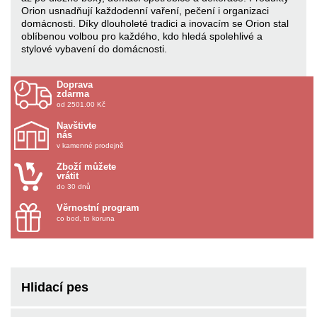
Orion usnadňují každodenní vaření, pečení i organizaci
domácnosti. Díky dlouholeté tradici a inovacím se Orion stal
oblíbenou volbou pro každého, kdo hledá spolehlivé a
stylové vybavení do domácnosti.
Doprava
zdarma
od 2501.00 Kč
Navštivte
nás
v kamenné prodejně
Zboží můžete
vrátit
do 30 dnů
Věrnostní program
co bod, to koruna
Hlidací pes