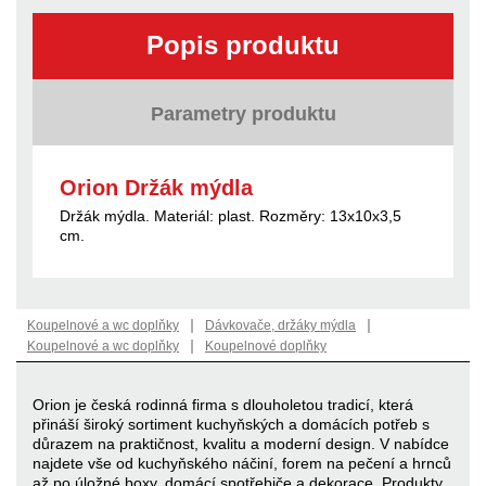
Popis produktu
Parametry produktu
Orion Držák mýdla
Držák mýdla. Materiál: plast. Rozměry: 13x10x3,5
cm.
|
|
Koupelnové a wc doplňky
Dávkovače, držáky mýdla
|
Koupelnové a wc doplňky
Koupelnové doplňky
Orion je česká rodinná firma s dlouholetou tradicí, která
přináší široký sortiment kuchyňských a domácích potřeb s
důrazem na praktičnost, kvalitu a moderní design. V nabídce
najdete vše od kuchyňského náčiní, forem na pečení a hrnců
až po úložné boxy, domácí spotřebiče a dekorace. Produkty