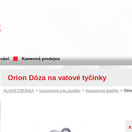
vání
Kamenná prodejna
Orion Dóza na vatové tyčinky
>
>
>
Orio
HLAVNÍ STRÁNKA
Koupelnové a wc doplňky
Koupelnové doplňky
K