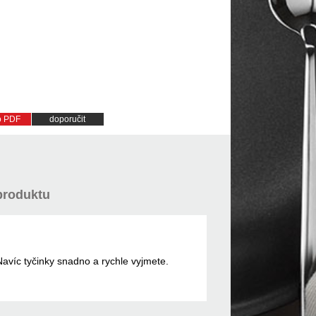
do PDF
doporučit
produktu
avíc tyčinky snadno a rychle vyjmete.