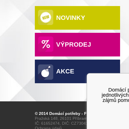
NOVINKY
VÝPRODEJ
AKCE
Domácí po
jednotlivýc
zájmů pomoc
© 2014 Domácí potřeby - Franta
Pražská 148, 26101 Příbram
IČ: 61652474, DIČ: CZ7304160028
Ochrana údajů