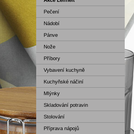
Akce Leifheit
Pečení
Nádobí
Pánve
Nože
Příbory
Vybavení kuchyně
Kuchyňské náčiní
Mlýnky
Skladování potravin
Stolování
Příprava nápojů