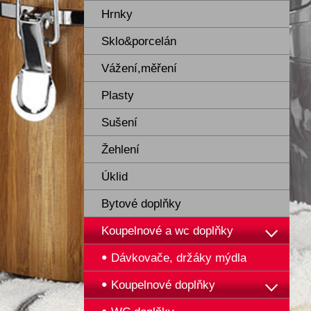
Hrnky
Sklo&porcelán
Vážení,měření
Plasty
Sušení
Žehlení
Úklid
Bytové doplňky
Koupelnové a wc doplňky
Dávkovače, držáky mýdla
Koupelnové doplňky