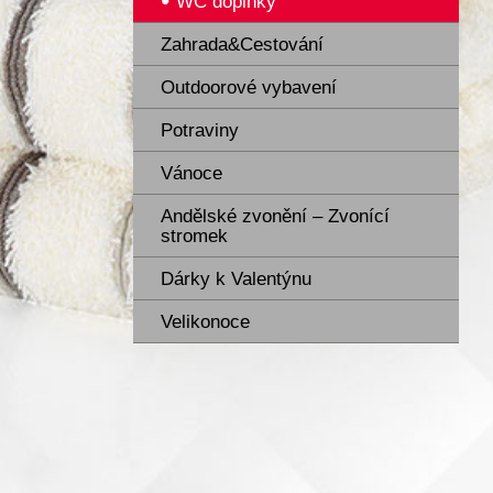
WC doplňky
Zahrada&Cestování
Outdoorové vybavení
Potraviny
Vánoce
Andělské zvonění – Zvonící
stromek
Dárky k Valentýnu
Velikonoce