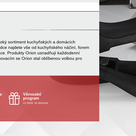
 široký sortiment kuchyňských a domácích
bídce najdete vše od kuchyňského náčiní, forem
ace. Produkty Orion usnadňují každodenní
inovacím se Orion stal oblíbenou volbou pro
e
Věrnostní
program
co bod, to koruna