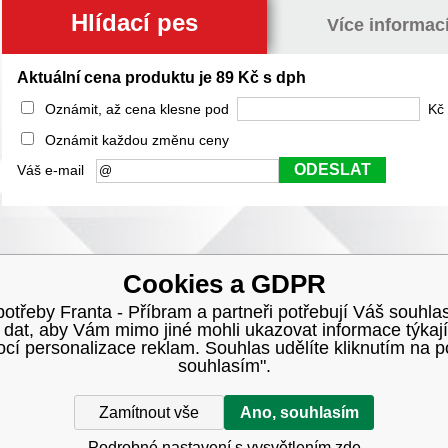
Hlídací pes
Více informac
Aktuální cena produktu je 89 Kč s dph
Oznámit, až cena klesne pod
Kč 
Oznámit každou změnu ceny
ODESLAT
Váš e-mail
Cookies a GDPR
třeby Franta - Příbram a partneři potřebují Váš souhlas
h dat, aby Vám mimo jiné mohli ukazovat informace týkají
í personalizace reklam. Souhlas udělíte kliknutím na p
souhlasím".
Zamítnout vše
Ano, souhlasím
Podrobné nastavení s vysvětlením zde