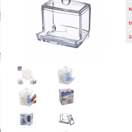
N
D
Z