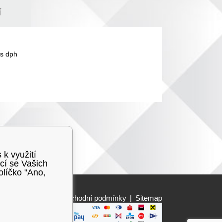
í
s dph
 k využití
cí se Vašich
olíčko "Ano,
Obchodní podmínky
|
Sitemap