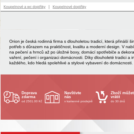
|
Koupelnové a wc doplňky
Koupelnové doplňky
Orion je česká rodinná firma s dlouholetou tradicí, která přináší
potřeb s důrazem na praktičnost, kvalitu a moderní design. V na
na pečení a hrnců až po úložné boxy, domácí spotřebiče a dekor
vaření, pečení i organizaci domácnosti. Díky dlouholeté tradici a 
každého, kdo hledá spolehlivé a stylové vybavení do domácnosti.
Doprava
Navštivte
Zboží můžet
zdarma
nás
vrátit
od 2501.00 Kč
v kamenné prodejně
do 30 dnů