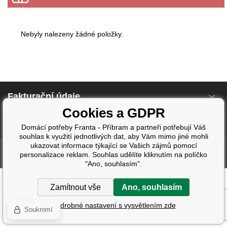
Nebyly nalezeny žádné položky.
Fakturační údaje
Cookies a GDPR
Další informace
Domácí potřeby Franta - Příbram a partneři potřebují Váš
souhlas k využití jednotlivých dat, aby Vám mimo jiné mohli
ukazovat informace týkající se Vašich zájmů pomocí
Tvorba a pronájem eshopů
BINARGON.cz
| Design:
Smartim.cz
personalizace reklam. Souhlas udělíte kliknutím na políčko
"Ano, souhlasím".
Zamítnout vše
Ano, souhlasím
Podrobné nastavení s vysvětlením zde
Soukromí