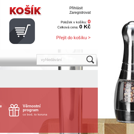
Přihlásit
Zaregistrovat
0
Položek v košíku:
0 Kč
Celková cena:
Přejít do košíku >
e
Věrnostní
program
co bod, to koruna