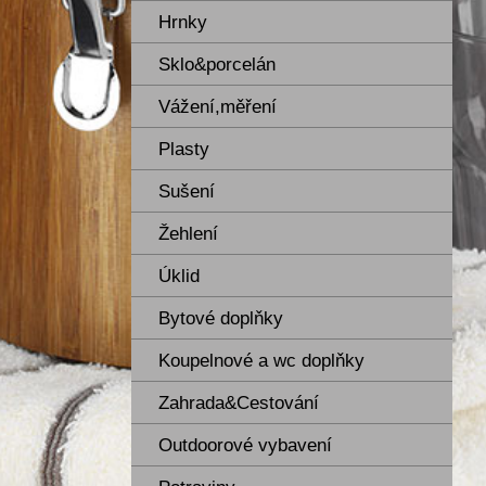
Hrnky
Sklo&porcelán
Vážení,měření
Plasty
Sušení
Žehlení
Úklid
Bytové doplňky
Koupelnové a wc doplňky
Zahrada&Cestování
Outdoorové vybavení