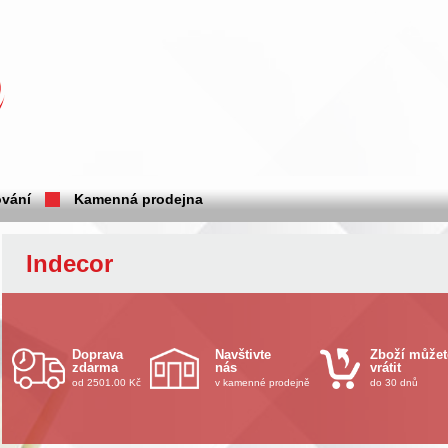
vání
Kamenná prodejna
Indecor
Doprava
Navštivte
Zboží můžet
zdarma
nás
vrátit
od 2501.00 Kč
v kamenné prodejně
do 30 dnů