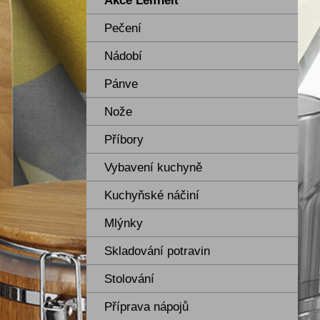
Akce Leifheit
Pečení
Nádobí
Pánve
Nože
Příbory
Vybavení kuchyně
Kuchyňské náčiní
Mlýnky
Skladování potravin
Stolování
Příprava nápojů