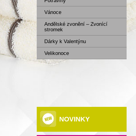
Potraviny
Vánoce
Andělské zvonění – Zvonící
stromek
Dárky k Valentýnu
Velikonoce
NOVINKY