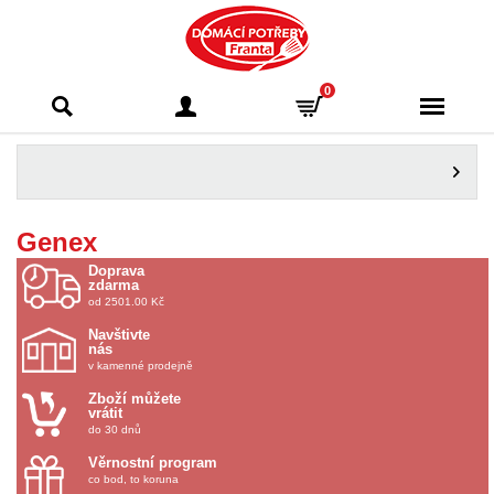
Domácí potřeby
0
Franta - Příbram
Genex
Doprava
zdarma
od 2501.00 Kč
Navštivte
nás
v kamenné prodejně
Zboží můžete
vrátit
do 30 dnů
Věrnostní program
co bod, to koruna