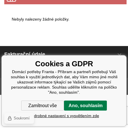
Nebyly nalezeny žádné položky.
Fakturační údaje
Cookies a GDPR
Další informace
Domácí potřeby Franta - Příbram a partneři potřebují Váš
souhlas k využití jednotlivých dat, aby Vám mimo jiné mohli
ukazovat informace týkající se Vašich zájmů pomocí
Tvorba a pronájem eshopů
BINARGON.cz
| Design:
Smartim.cz
personalizace reklam. Souhlas udělíte kliknutím na políčko
"Ano, souhlasím".
Zamítnout vše
Ano, souhlasím
Podrobné nastavení s vysvětlením zde
Soukromí