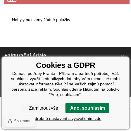
Nebyly nalezeny žádné položky.
Fakturační údaje
Cookies a GDPR
Další informace
Domácí potřeby Franta - Příbram a partneři potřebují Váš
souhlas k využití jednotlivých dat, aby Vám mimo jiné mohli
ukazovat informace týkající se Vašich zájmů pomocí
Tvorba a pronájem eshopů
BINARGON.cz
| Design:
Smartim.cz
personalizace reklam. Souhlas udělíte kliknutím na políčko
"Ano, souhlasím".
Zamítnout vše
Ano, souhlasím
Podrobné nastavení s vysvětlením zde
Soukromí