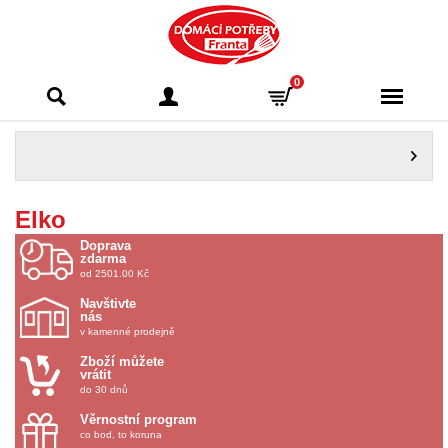
Domácí potřeby
0
Franta - Příbram
Elko
Doprava
zdarma
od 2501.00 Kč
Navštivte
nás
v kamenné prodejně
Zboží můžete
vrátit
do 30 dnů
Věrnostní program
co bod, to koruna