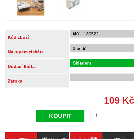
i401_180522
Kód zboží
3 bodů
Nákupem získáte
Skladem
Dodací lhůta
Záruka
109
Kč
KOUPIT
porovnat
přidat oblíbený
uložit do PDF
doporučit