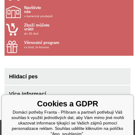
Navštivte
nás
v kamenné prodejně
Zboží můžete
vrátit
do 30 dnů
Věrnostní program
co bod, to koruna
Hlidací pes
Více informací
Cookies a GDPR
Domácí potřeby Franta - Příbram a partneři potřebují Váš
souhlas k využití jednotlivých dat, aby Vám mimo jiné mohli
ukazovat informace týkající se Vašich zájmů pomocí
Fakturační údaje
personalizace reklam. Souhlas udělíte kliknutím na políčko
"Ano, souhlasím".