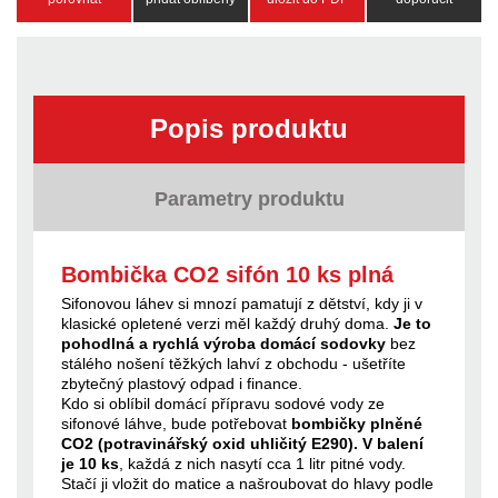
Popis produktu
Parametry produktu
Bombička CO2 sifón 10 ks plná
Sifonovou láhev si mnozí pamatují z dětství, kdy ji v
klasické opletené verzi měl každý druhý doma.
Je to
pohodlná a rychlá výroba domácí sodovky
bez
stálého nošení těžkých lahví z obchodu - ušetříte
zbytečný plastový odpad i finance.
Kdo si oblíbil domácí přípravu sodové vody ze
sifonové láhve, bude potřebovat
bombičky plněné
CO2 (potravinářský oxid uhličitý E290). V balení
je 10 ks
, každá z nich nasytí cca 1 litr pitné vody.
Stačí ji vložit do matice a našroubovat do hlavy podle