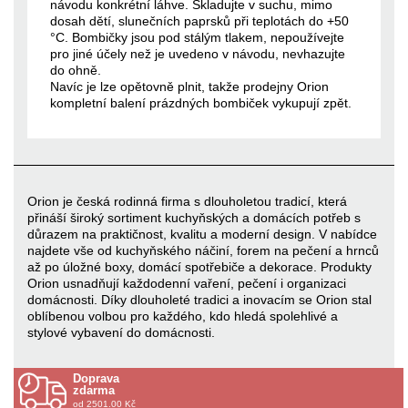
návodu konkrétní láhve. Skladujte v suchu, mimo
dosah dětí, slunečních paprsků při teplotách do +50
°C. Bombičky jsou pod stálým tlakem, nepoužívejte
pro jiné účely než je uvedeno v návodu, nevhazujte
do ohně.
Navíc je lze opětovně plnit, takže prodejny Orion
kompletní balení prázdných bombiček vykupují zpět.
Orion je česká rodinná firma s dlouholetou tradicí, která
přináší široký sortiment kuchyňských a domácích potřeb s
důrazem na praktičnost, kvalitu a moderní design. V nabídce
najdete vše od kuchyňského náčiní, forem na pečení a hrnců
až po úložné boxy, domácí spotřebiče a dekorace. Produkty
Orion usnadňují každodenní vaření, pečení i organizaci
domácnosti. Díky dlouholeté tradici a inovacím se Orion stal
oblíbenou volbou pro každého, kdo hledá spolehlivé a
stylové vybavení do domácnosti.
Doprava
zdarma
od 2501.00 Kč